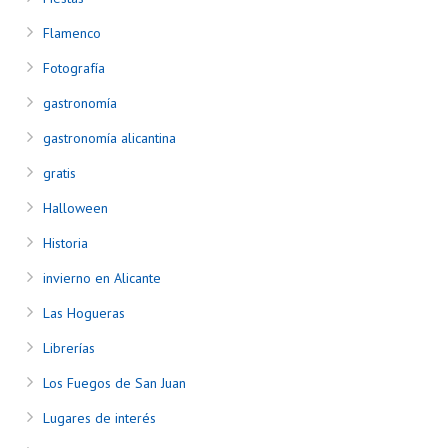
Flamenco
Fotografía
gastronomía
gastronomía alicantina
gratis
Halloween
Historia
invierno en Alicante
Las Hogueras
Librerías
Los Fuegos de San Juan
Lugares de interés