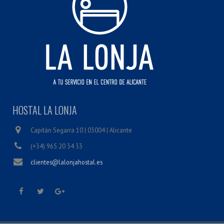
HOSTAL LA LONJA
Capitán Segarra 10 | 03004 | Alicante
(+34) 965 20 34 33
clientes@lalonjahostal.es