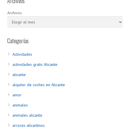
Archivos
Archivos
Categorías
Actividades
actividades gratis Alicante
alicante
alquiler de coches en Alicante
amor
animales
animales alicante
arroces alicantinos