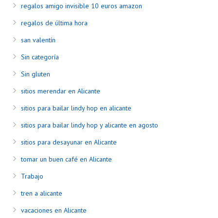
regalos amigo invisible 10 euros amazon
regalos de última hora
san valentín
Sin categoría
Sin gluten
sitios merendar en Alicante
sitios para bailar lindy hop en alicante
sitios para bailar lindy hop y alicante en agosto
sitios para desayunar en Alicante
tomar un buen café en Alicante
Trabajo
tren a alicante
vacaciones en Alicante