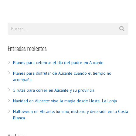
Entradas recientes
Planes para celebrar el día del padre en Alicante
Planes para disfrutar de Alicante cuando el tiempo no
acompaña
5 rutas para correr en Alicante y su provincia
Navidad en Alicante: vive la magia desde Hostal La Lonja
Halloween en Alicante: turismo, misterio y diversión en la Costa
Blanca