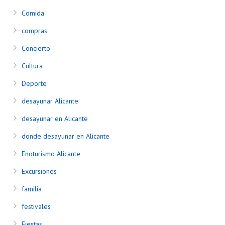
Comida
compras
Concierto
Cultura
Deporte
desayunar Alicante
desayunar en Alicante
donde desayunar en Alicante
Enoturismo Alicante
Excursiones
familia
festivales
Fiestas