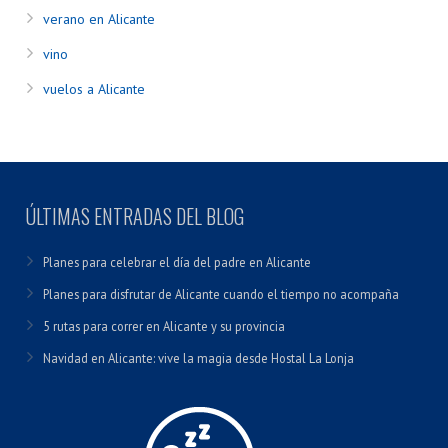
verano en Alicante
vino
vuelos a Alicante
ÚLTIMAS ENTRADAS DEL BLOG
Planes para celebrar el día del padre en Alicante
Planes para disfrutar de Alicante cuando el tiempo no acompaña
5 rutas para correr en Alicante y su provincia
Navidad en Alicante: vive la magia desde Hostal La Lonja