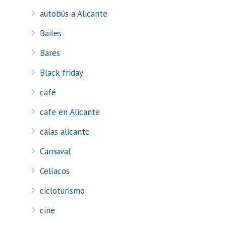
autobús a Alicante
Bailes
Bares
Black friday
café
cafe en Alicante
calas alicante
Carnaval
Celíacos
cicloturismo
cine