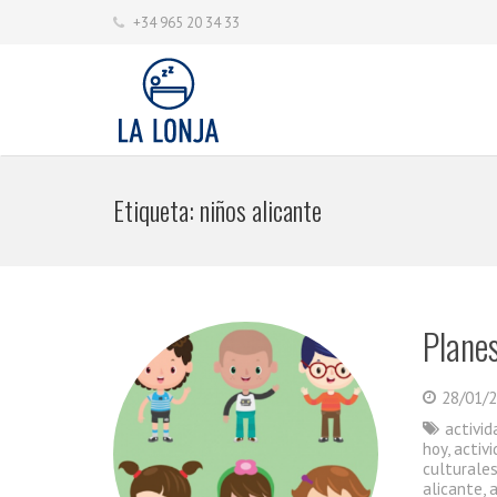
+34 965 20 34 33
Etiqueta:
niños alicante
Planes
28/01/
activid
hoy
,
activ
culturales
alicante
,
a