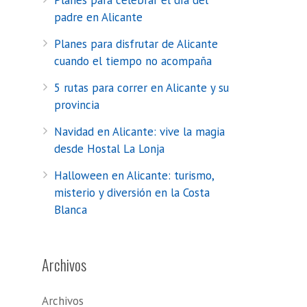
Planes para celebrar el día del
padre en Alicante
Planes para disfrutar de Alicante
cuando el tiempo no acompaña
5 rutas para correr en Alicante y su
provincia
Navidad en Alicante: vive la magia
desde Hostal La Lonja
Halloween en Alicante: turismo,
misterio y diversión en la Costa
Blanca
Archivos
Archivos