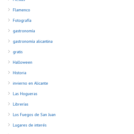
Flamenco
Fotografía
gastronomía
gastronomía alicantina
gratis
Halloween
Historia
invierno en Alicante
Las Hogueras
Librerías
Los Fuegos de San Juan
Lugares de interés