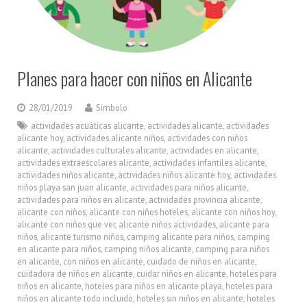
Planes para hacer con niños en Alicante
28/01/2019
Simbolo
actividades acuáticas alicante
,
actividades alicante
,
actividades
alicante hoy
,
actividades alicante niños
,
actividades con niños
alicante
,
actividades culturales alicante
,
actividades en alicante
,
actividades extraescolares alicante
,
actividades infantiles alicante
,
actividades niños alicante
,
actividades niños alicante hoy
,
actividades
niños playa san juan alicante
,
actividades para niños alicante
,
actividades para niños en alicante
,
actividades provincia alicante
,
alicante con niños
,
alicante con niños hoteles
,
alicante con niños hoy
,
alicante con niños que ver
,
alicante niños actividades
,
alicante para
niños
,
alicante turismo niños
,
camping alicante para niños
,
camping
en alicante para niños
,
camping niños alicante
,
camping para niños
en alicante
,
con niños en alicante
,
cuidado de niños en alicante
,
cuidadora de niños en alicante
,
cuidar niños en alicante
,
hoteles para
niños en alicante
,
hoteles para niños en alicante playa
,
hoteles para
niños en alicante todo incluido
,
hoteles sin niños en alicante
,
hoteles