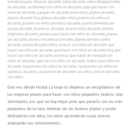
tematicos para niños en alicante
,
niños alicante
,
niños desaparecidos
en alicante
,
nochevieja con niños en alicante
,
osas que hacer con
niños en alicante
,
parques en alicante para niños
,
planes alicante
,
planes alicante hoy
,
planes alicante niños
,
planes con niños en
alicante
,
planes con niños provincia alicante
,
planes divertidos en
pareja alicante
,
planes en alicante
,
planes niños alicante
,
planes
originales alicante
,
planes para hacer con niños en alicante
,
planes
por alicante
,
planes romanticos alicante
,
planes semana santa
alicante
,
playas alicante niños
,
q hacer con niños en alicante
,
que
hacer con niños en alicante
,
que hacer con niños en alicante hoy
,
que
hacer con niños en alicante provincia
,
que hacer en navidad con
niños en alicante
,
que ver con niños en alicante
,
teatro para niños en
alicante
,
vacaciones con niños en alicante
,
vacaciones con niños en
valencia-alicante
,
vacaciones en alicante con niños
,
vivir en alicante
con niños
Esta vez desde Hostal La lonja os dejamos un recopilatorio de
los mejores planes para hacer con niños pequeños, teatros, cine,
actividades, por que no hay mejor plan que pasarlo con los más
pequeños de la casa. Además de ser buenos planes y poder
disfrutarlos con ellos, los niños aprenderán cosas nuevas,
ampliando sus conocimientos…