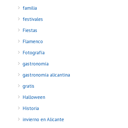
familia
festivales
Fiestas
Flamenco
Fotografía
gastronomía
gastronomía alicantina
gratis
Halloween
Historia
invierno en Alicante