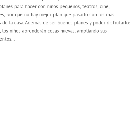
lanes para hacer con niños pequeños, teatros, cine,
des, por que no hay mejor plan que pasarlo con los más
 de la casa. Además de ser buenos planes y poder disfrutarlo
, los niños aprenderán cosas nuevas, ampliando sus
ientos…