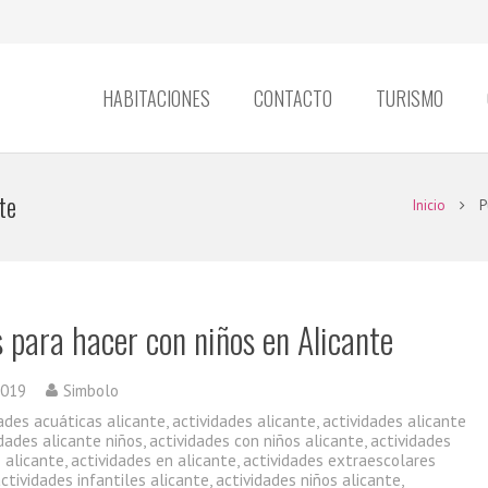
HABITACIONES
CONTACTO
TURISMO
te
Inicio
P
 para hacer con niños en Alicante
2019
Simbolo
ades acuáticas alicante
,
actividades alicante
,
actividades alicante
idades alicante niños
,
actividades con niños alicante
,
actividades
 alicante
,
actividades en alicante
,
actividades extraescolares
ctividades infantiles alicante
,
actividades niños alicante
,