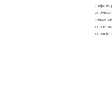
mejores p
activida
pequeños
con ellos
conocim