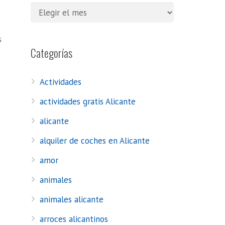
s
Categorías
Actividades
actividades gratis Alicante
alicante
alquiler de coches en Alicante
amor
animales
animales alicante
arroces alicantinos