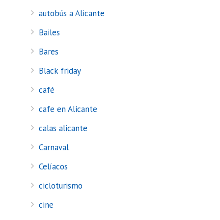
autobús a Alicante
Bailes
Bares
Black friday
café
cafe en Alicante
calas alicante
Carnaval
Celíacos
cicloturismo
cine