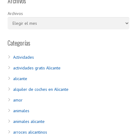
Archivos
Archivos
Categorías
Actividades
actividades gratis Alicante
alicante
alquiler de coches en Alicante
amor
animales
animales alicante
arroces alicantinos