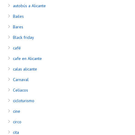
autobús a Alicante
Bailes
Bares
Black friday
café
cafe en Alicante
calas alicante
Carnaval
Celíacos
cicloturismo
cine
circo
cita