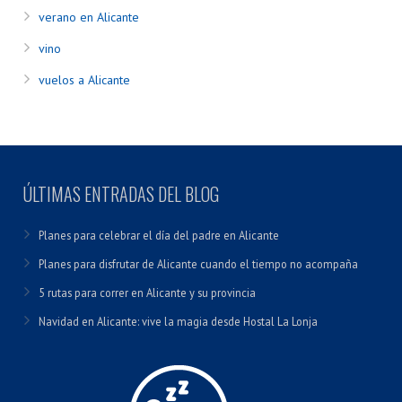
verano en Alicante
vino
vuelos a Alicante
ÚLTIMAS ENTRADAS DEL BLOG
Planes para celebrar el día del padre en Alicante
Planes para disfrutar de Alicante cuando el tiempo no acompaña
5 rutas para correr en Alicante y su provincia
Navidad en Alicante: vive la magia desde Hostal La Lonja