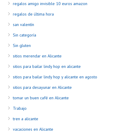
regalos amigo invisible 10 euros amazon
regalos de última hora
san valentín
Sin categoría
Sin gluten
sitios merendar en Alicante
sitios para bailar lindy hop en alicante
sitios para bailar lindy hop y alicante en agosto
sitios para desayunar en Alicante
tomar un buen café en Alicante
Trabajo
tren a alicante
vacaciones en Alicante