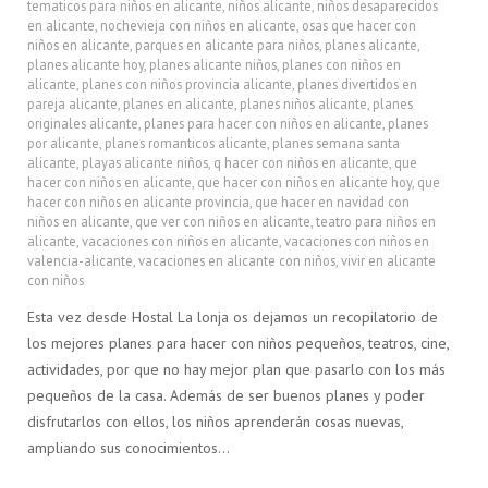
tematicos para niños en alicante
,
niños alicante
,
niños desaparecidos
en alicante
,
nochevieja con niños en alicante
,
osas que hacer con
niños en alicante
,
parques en alicante para niños
,
planes alicante
,
planes alicante hoy
,
planes alicante niños
,
planes con niños en
alicante
,
planes con niños provincia alicante
,
planes divertidos en
pareja alicante
,
planes en alicante
,
planes niños alicante
,
planes
originales alicante
,
planes para hacer con niños en alicante
,
planes
por alicante
,
planes romanticos alicante
,
planes semana santa
alicante
,
playas alicante niños
,
q hacer con niños en alicante
,
que
hacer con niños en alicante
,
que hacer con niños en alicante hoy
,
que
hacer con niños en alicante provincia
,
que hacer en navidad con
niños en alicante
,
que ver con niños en alicante
,
teatro para niños en
alicante
,
vacaciones con niños en alicante
,
vacaciones con niños en
valencia-alicante
,
vacaciones en alicante con niños
,
vivir en alicante
con niños
Esta vez desde Hostal La lonja os dejamos un recopilatorio de
los mejores planes para hacer con niños pequeños, teatros, cine,
actividades, por que no hay mejor plan que pasarlo con los más
pequeños de la casa. Además de ser buenos planes y poder
disfrutarlos con ellos, los niños aprenderán cosas nuevas,
ampliando sus conocimientos…