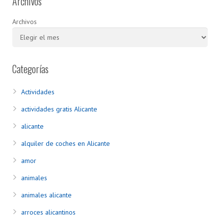
Archivos
Archivos
Categorías
Actividades
actividades gratis Alicante
alicante
alquiler de coches en Alicante
amor
animales
animales alicante
arroces alicantinos