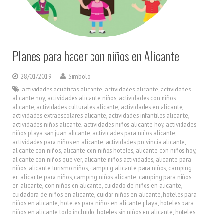
Planes para hacer con niños en Alicante
28/01/2019
Simbolo
actividades acuáticas alicante
,
actividades alicante
,
actividades
alicante hoy
,
actividades alicante niños
,
actividades con niños
alicante
,
actividades culturales alicante
,
actividades en alicante
,
actividades extraescolares alicante
,
actividades infantiles alicante
,
actividades niños alicante
,
actividades niños alicante hoy
,
actividades
niños playa san juan alicante
,
actividades para niños alicante
,
actividades para niños en alicante
,
actividades provincia alicante
,
alicante con niños
,
alicante con niños hoteles
,
alicante con niños hoy
,
alicante con niños que ver
,
alicante niños actividades
,
alicante para
niños
,
alicante turismo niños
,
camping alicante para niños
,
camping
en alicante para niños
,
camping niños alicante
,
camping para niños
en alicante
,
con niños en alicante
,
cuidado de niños en alicante
,
cuidadora de niños en alicante
,
cuidar niños en alicante
,
hoteles para
niños en alicante
,
hoteles para niños en alicante playa
,
hoteles para
niños en alicante todo incluido
,
hoteles sin niños en alicante
,
hoteles