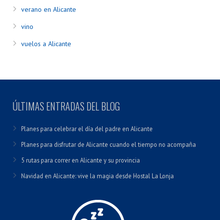
verano en Alicante
vino
vuelos a Alicante
ÚLTIMAS ENTRADAS DEL BLOG
Planes para celebrar el día del padre en Alicante
Planes para disfrutar de Alicante cuando el tiempo no acompaña
5 rutas para correr en Alicante y su provincia
Navidad en Alicante: vive la magia desde Hostal La Lonja