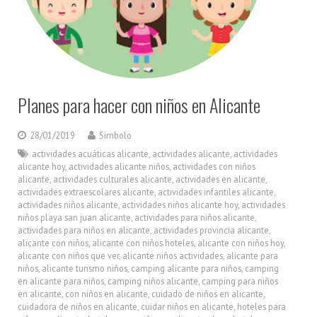
Planes para hacer con niños en Alicante
28/01/2019
Simbolo
actividades acuáticas alicante
,
actividades alicante
,
actividades
alicante hoy
,
actividades alicante niños
,
actividades con niños
alicante
,
actividades culturales alicante
,
actividades en alicante
,
actividades extraescolares alicante
,
actividades infantiles alicante
,
actividades niños alicante
,
actividades niños alicante hoy
,
actividades
niños playa san juan alicante
,
actividades para niños alicante
,
actividades para niños en alicante
,
actividades provincia alicante
,
alicante con niños
,
alicante con niños hoteles
,
alicante con niños hoy
,
alicante con niños que ver
,
alicante niños actividades
,
alicante para
niños
,
alicante turismo niños
,
camping alicante para niños
,
camping
en alicante para niños
,
camping niños alicante
,
camping para niños
en alicante
,
con niños en alicante
,
cuidado de niños en alicante
,
cuidadora de niños en alicante
,
cuidar niños en alicante
,
hoteles para