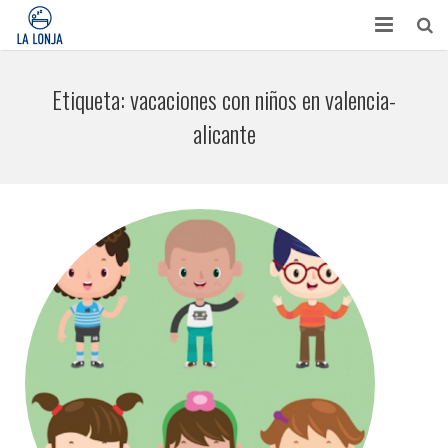
HABITACIONES
Etiqueta:
vacaciones con niños en valencia-
CONTACTO
alicante
TURISMO
OPINIONES
BLOG
APARTAMENTOS