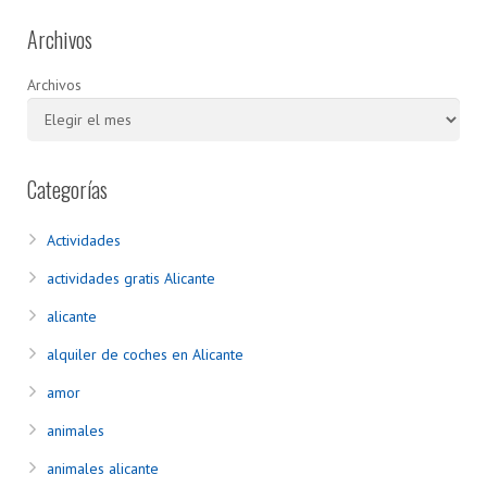
Archivos
Archivos
Categorías
Actividades
actividades gratis Alicante
alicante
alquiler de coches en Alicante
amor
animales
animales alicante