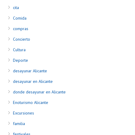
cita
Comida
compras
Concierto
Cultura
Deporte
desayunar Alicante
desayunar en Alicante
donde desayunar en Alicante
Enoturismo Alicante
Excursiones
familia
festivales