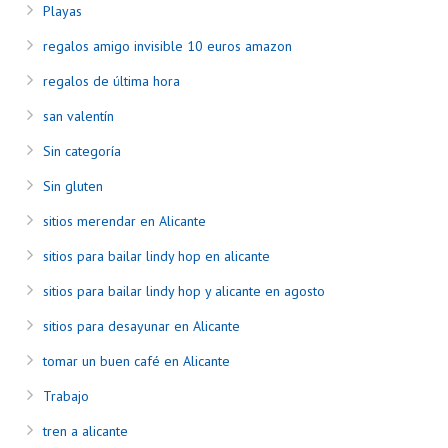
Playas
regalos amigo invisible 10 euros amazon
regalos de última hora
san valentín
Sin categoría
Sin gluten
sitios merendar en Alicante
sitios para bailar lindy hop en alicante
sitios para bailar lindy hop y alicante en agosto
sitios para desayunar en Alicante
tomar un buen café en Alicante
Trabajo
tren a alicante