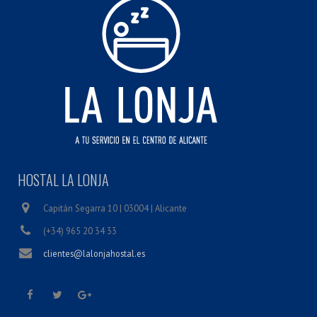
HOSTAL LA LONJA
Capitán Segarra 10 | 03004 | Alicante
(+34) 965 20 34 33
clientes@lalonjahostal.es