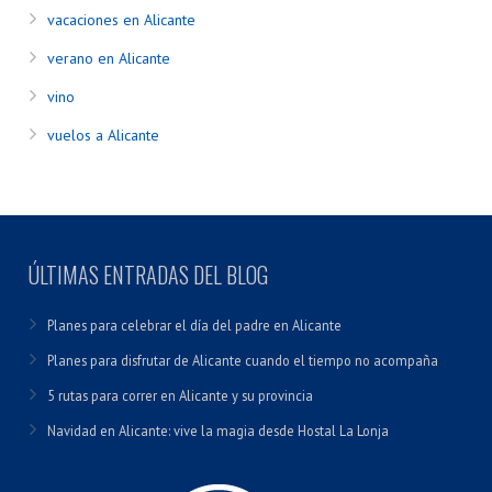
vacaciones en Alicante
verano en Alicante
vino
vuelos a Alicante
ÚLTIMAS ENTRADAS DEL BLOG
Planes para celebrar el día del padre en Alicante
Planes para disfrutar de Alicante cuando el tiempo no acompaña
5 rutas para correr en Alicante y su provincia
Navidad en Alicante: vive la magia desde Hostal La Lonja