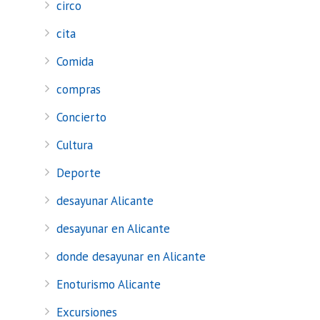
circo
cita
Comida
compras
Concierto
Cultura
Deporte
desayunar Alicante
desayunar en Alicante
donde desayunar en Alicante
Enoturismo Alicante
Excursiones