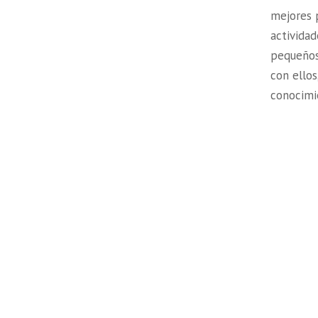
mejores p
activida
pequeños
con ellos
conocim