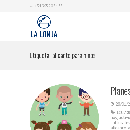
+34 965 20 34 33
Etiqueta:
alicante para niños
Planes
28/01/
activid
hoy
,
activ
culturales
alicante
,
a