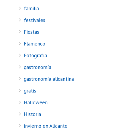
familia
festivales
Fiestas
Flamenco
Fotografía
gastronomía
gastronomía alicantina
gratis
Halloween
Historia
invierno en Alicante