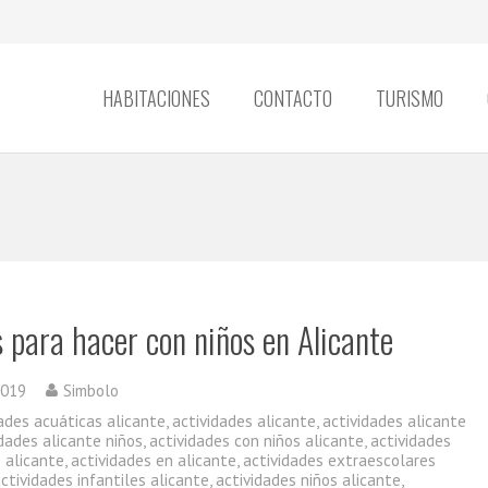
HABITACIONES
CONTACTO
TURISMO
 para hacer con niños en Alicante
2019
Simbolo
ades acuáticas alicante
,
actividades alicante
,
actividades alicante
idades alicante niños
,
actividades con niños alicante
,
actividades
 alicante
,
actividades en alicante
,
actividades extraescolares
ctividades infantiles alicante
,
actividades niños alicante
,