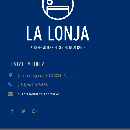
HOSTAL LA LONJA
Capitán Segarra 10 | 03004 | Alicante
(+34) 965 20 34 33
clientes@lalonjahostal.es