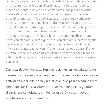
tematicos para niños en alicante
,
niños alicante
,
niños desaparecidos
en alicante
,
nochevieja con niños en alicante
,
osas que hacer con
niños en alicante
,
parques en alicante para niños
,
planes alicante
,
planes alicante hoy
,
planes alicante niños
,
planes con niños en
alicante
,
planes con niños provincia alicante
,
planes divertidos en
pareja alicante
,
planes en alicante
,
planes niños alicante
,
planes
originales alicante
,
planes para hacer con niños en alicante
,
planes
por alicante
,
planes romanticos alicante
,
planes semana santa
alicante
,
playas alicante niños
,
q hacer con niños en alicante
,
que
hacer con niños en alicante
,
que hacer con niños en alicante hoy
,
que
hacer con niños en alicante provincia
,
que hacer en navidad con
niños en alicante
,
que ver con niños en alicante
,
teatro para niños en
alicante
,
vacaciones con niños en alicante
,
vacaciones con niños en
valencia-alicante
,
vacaciones en alicante con niños
,
vivir en alicante
con niños
Esta vez desde Hostal La lonja os dejamos un recopilatorio de
los mejores planes para hacer con niños pequeños, teatros, cine,
actividades, por que no hay mejor plan que pasarlo con los más
pequeños de la casa. Además de ser buenos planes y poder
disfrutarlos con ellos, los niños aprenderán cosas nuevas,
ampliando sus conocimientos…