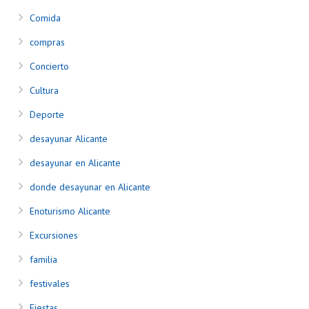
Comida
compras
Concierto
Cultura
Deporte
desayunar Alicante
desayunar en Alicante
donde desayunar en Alicante
Enoturismo Alicante
Excursiones
familia
festivales
Fiestas