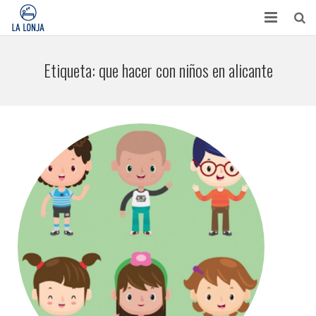
HABITACIONES
Etiqueta:
que hacer con niños en alicante
CONTACTO
TURISMO
OPINIONES
BLOG
APARTAMENTOS