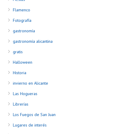
Flamenco
Fotografía
gastronomía
gastronomía alicantina
gratis
Halloween
Historia
invierno en Alicante
Las Hogueras
Librerías
Los Fuegos de San Juan
Lugares de interés