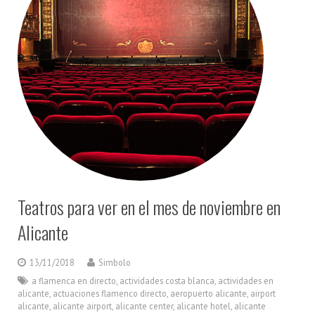
Teatros para ver en el mes de noviembre en
Alicante
13/11/2018
Simbolo
a flamenca en directo
,
actividades costa blanca
,
actividades en
alicante
,
actuaciones flamenco directo
,
aeropuerto alicante
,
airport
alicante
,
alicante airport
,
alicante center
,
alicante hotel
,
alicante