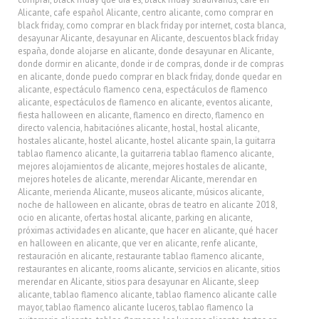
Alicante
,
cafe español Alicante
,
centro alicante
,
como comprar en
black friday
,
como comprar en black friday por internet
,
costa blanca
,
desayunar Alicante
,
desayunar en Alicante
,
descuentos black friday
españa
,
donde alojarse en alicante
,
donde desayunar en Alicante
,
donde dormir en alicante
,
donde ir de compras
,
donde ir de compras
en alicante
,
donde puedo comprar en black friday
,
donde quedar en
alicante
,
espectáculo flamenco cena
,
espectáculos de flamenco
alicante
,
espectáculos de flamenco en alicante
,
eventos alicante
,
fiesta halloween en alicante
,
flamenco en directo
,
flamenco en
directo valencia
,
habitaciónes alicante
,
hostal
,
hostal alicante
,
hostales alicante
,
hostel alicante
,
hostel alicante spain
,
la guitarra
tablao flamenco alicante
,
la guitarreria tablao flamenco alicante
,
mejores alojamientos de alicante
,
mejores hostales de alicante
,
mejores hoteles de alicante
,
merendar Alicante
,
merendar en
Alicante
,
merienda Alicante
,
museos alicante
,
músicos alicante
,
noche de halloween en alicante
,
obras de teatro en alicante 2018
,
ocio en alicante
,
ofertas hostal alicante
,
parking en alicante
,
próximas actividades en alicante
,
que hacer en alicante
,
qué hacer
en halloween en alicante
,
que ver en alicante
,
renfe alicante
,
restauración en alicante
,
restaurante tablao flamenco alicante
,
restaurantes en alicante
,
rooms alicante
,
servicios en alicante
,
sitios
merendar en Alicante
,
sitios para desayunar en Alicante
,
sleep
alicante
,
tablao flamenco alicante
,
tablao flamenco alicante calle
mayor
,
tablao flamenco alicante luceros
,
tablao flamenco la