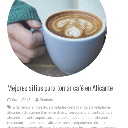
Mejores sitios para tomar café en Alicante
06/11/2018
Simbolo
a flamenca en directo
,
actividades costa blanca
,
actividades en
alicante
,
actuaciones flamenco directo
,
aeropuerto alicante
,
airport
alicante
,
alicante airport
,
alicante center
,
alicante hotel
,
alicante
restaurant
,
alicante spain
,
alicante turism
,
alojamiento alicante
,
alojamiento centro alicante
,
alojamiento provinci alicante
,
autobuses