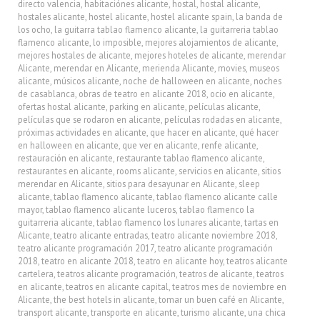
directo valencia
,
habitaciónes alicante
,
hostal
,
hostal alicante
,
hostales alicante
,
hostel alicante
,
hostel alicante spain
,
la banda de
los ocho
,
la guitarra tablao flamenco alicante
,
la guitarreria tablao
flamenco alicante
,
lo imposible
,
mejores alojamientos de alicante
,
mejores hostales de alicante
,
mejores hoteles de alicante
,
merendar
Alicante
,
merendar en Alicante
,
merienda Alicante
,
movies
,
museos
alicante
,
músicos alicante
,
noche de halloween en alicante
,
noches
de casablanca
,
obras de teatro en alicante 2018
,
ocio en alicante
,
ofertas hostal alicante
,
parking en alicante
,
películas alicante
,
películas que se rodaron en alicante
,
películas rodadas en alicante
,
próximas actividades en alicante
,
que hacer en alicante
,
qué hacer
en halloween en alicante
,
que ver en alicante
,
renfe alicante
,
restauración en alicante
,
restaurante tablao flamenco alicante
,
restaurantes en alicante
,
rooms alicante
,
servicios en alicante
,
sitios
merendar en Alicante
,
sitios para desayunar en Alicante
,
sleep
alicante
,
tablao flamenco alicante
,
tablao flamenco alicante calle
mayor
,
tablao flamenco alicante luceros
,
tablao flamenco la
guitarreria alicante
,
tablao flamenco los lunares alicante
,
tartas en
Alicante
,
teatro alicante entradas
,
teatro alicante noviembre 2018
,
teatro alicante programación 2017
,
teatro alicante programación
2018
,
teatro en alicante 2018
,
teatro en alicante hoy
,
teatros alicante
cartelera
,
teatros alicante programación
,
teatros de alicante
,
teatros
en alicante
,
teatros en alicante capital
,
teatros mes de noviembre en
Alicante
,
the best hotels in alicante
,
tomar un buen café en Alicante
,
transport alicante
,
transporte en alicante
,
turismo alicante
,
una chica