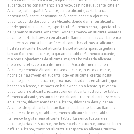
alicante
,
bares con flamenco en directo
,
best hostel alicante
,
cafe en
Alicante
,
cafe español Alicante
,
centro alicante
,
costa blanca
,
desayunar Alicante
,
desayunar en Alicante
,
donde alojarse en
alicante
,
donde desayunar en Alicante
,
donde dormir en alicante
,
donde quedar en alicante
,
espectáculo flamenco cena
,
espectáculos
de flamenco alicante
,
espectáculos de flamenco en alicante
,
eventos
alicante
,
fiesta halloween en alicante
,
flamenco en directo
,
flamenco
en directo valencia
,
habitaciónes alicante
,
hostal
,
hostal alicante
,
hostales alicante
,
hostel alicante
,
hostel alicante spain
,
la guitarra
tablao flamenco alicante
,
la guitarreria tablao flamenco alicante
,
mejores alojamientos de alicante
,
mejores hostales de alicante
,
mejores hoteles de alicante
,
merendar Alicante
,
merendar en
Alicante
,
merienda Alicante
,
museos alicante
,
músicos alicante
,
noche de halloween en alicante
,
ocio en alicante
,
ofertas hostal
alicante
,
parking en alicante
,
próximas actividades en alicante
,
que
hacer en alicante
,
qué hacer en halloween en alicante
,
que ver en
alicante
,
renfe alicante
,
restauración en alicante
,
restaurante tablao
flamenco alicante
,
restaurantes en alicante
,
rooms alicante
,
servicios
en alicante
,
sitios merendar en Alicante
,
sitios para desayunar en
Alicante
,
sleep alicante
,
tablao flamenco alicante
,
tablao flamenco
alicante calle mayor
,
tablao flamenco alicante luceros
,
tablao
flamenco la guitarreria alicante
,
tablao flamenco los lunares
alicante
,
tartas en Alicante
,
the best hotels in alicante
,
tomar un buen
café en Alicante
,
transport alicante
,
transporte en alicante
,
turismo