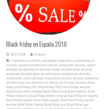
Black friday en España 2018
20/11/2018
Simbolo
a flamenca en directo
,
actividades costa blanca
,
actividades en
alicante
,
actuaciones flamenco directo
,
aeropuerto alicante
,
airport
alicante
,
alicante airport
,
alicante center
,
alicante hotel
,
alicante
restaurant
,
alicante spain
,
alicante turism
,
alojamiento alicante
,
alojamiento centro alicante
,
alojamiento provinci alicante
,
autobuses
alicante
,
bares con flamenco en directo
,
best hostel alicante
,
black
friday
,
black friday 2017
,
black friday 2018
,
black friday amazon
,
black friday cómo comprar
,
black friday comprar por internet
,
black
friday comprar tv
,
black friday dónde comprar
,
black friday en españa
,
black friday españa
,
black friday españa 2018
,
black friday españa
tiendas
,
black friday historia
,
black friday q es
,
black friday que
comprar
,
black friday que dia es
,
black friday stradivarius
,
cafe en