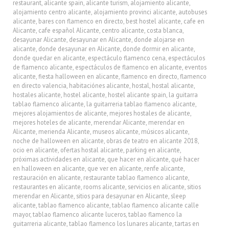
restaurant
,
alicante spain
,
alicante turism
,
alojamiento alicante
,
alojamiento centro alicante
,
alojamiento provinci alicante
,
autobuses
alicante
,
bares con flamenco en directo
,
best hostel alicante
,
cafe en
Alicante
,
cafe español Alicante
,
centro alicante
,
costa blanca
,
desayunar Alicante
,
desayunar en Alicante
,
donde alojarse en
alicante
,
donde desayunar en Alicante
,
donde dormir en alicante
,
donde quedar en alicante
,
espectáculo flamenco cena
,
espectáculos
de flamenco alicante
,
espectáculos de flamenco en alicante
,
eventos
alicante
,
fiesta halloween en alicante
,
flamenco en directo
,
flamenco
en directo valencia
,
habitaciónes alicante
,
hostal
,
hostal alicante
,
hostales alicante
,
hostel alicante
,
hostel alicante spain
,
la guitarra
tablao flamenco alicante
,
la guitarreria tablao flamenco alicante
,
mejores alojamientos de alicante
,
mejores hostales de alicante
,
mejores hoteles de alicante
,
merendar Alicante
,
merendar en
Alicante
,
merienda Alicante
,
museos alicante
,
músicos alicante
,
noche de halloween en alicante
,
obras de teatro en alicante 2018
,
ocio en alicante
,
ofertas hostal alicante
,
parking en alicante
,
próximas actividades en alicante
,
que hacer en alicante
,
qué hacer
en halloween en alicante
,
que ver en alicante
,
renfe alicante
,
restauración en alicante
,
restaurante tablao flamenco alicante
,
restaurantes en alicante
,
rooms alicante
,
servicios en alicante
,
sitios
merendar en Alicante
,
sitios para desayunar en Alicante
,
sleep
alicante
,
tablao flamenco alicante
,
tablao flamenco alicante calle
mayor
,
tablao flamenco alicante luceros
,
tablao flamenco la
guitarreria alicante
,
tablao flamenco los lunares alicante
,
tartas en