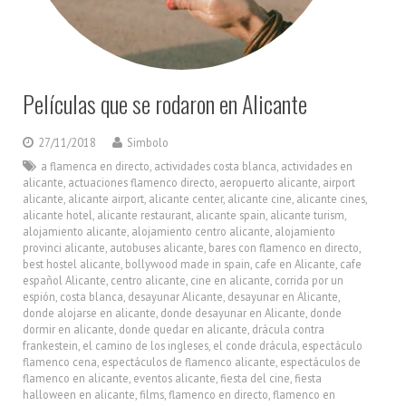
Películas que se rodaron en Alicante
27/11/2018
Simbolo
a flamenca en directo
,
actividades costa blanca
,
actividades en
alicante
,
actuaciones flamenco directo
,
aeropuerto alicante
,
airport
alicante
,
alicante airport
,
alicante center
,
alicante cine
,
alicante cines
,
alicante hotel
,
alicante restaurant
,
alicante spain
,
alicante turism
,
alojamiento alicante
,
alojamiento centro alicante
,
alojamiento
provinci alicante
,
autobuses alicante
,
bares con flamenco en directo
,
best hostel alicante
,
bollywood made in spain
,
cafe en Alicante
,
cafe
español Alicante
,
centro alicante
,
cine en alicante
,
corrida por un
espión
,
costa blanca
,
desayunar Alicante
,
desayunar en Alicante
,
donde alojarse en alicante
,
donde desayunar en Alicante
,
donde
dormir en alicante
,
donde quedar en alicante
,
drácula contra
frankestein
,
el camino de los ingleses
,
el conde drácula
,
espectáculo
flamenco cena
,
espectáculos de flamenco alicante
,
espectáculos de
flamenco en alicante
,
eventos alicante
,
fiesta del cine
,
fiesta
halloween en alicante
,
films
,
flamenco en directo
,
flamenco en