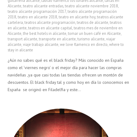
guitarreria alicante
,
tablao flamenco los lunares alicante
,
tartas en
Alicante
,
teatro alicante entradas
,
teatro alicante noviembre 2018
,
teatro alicante programación 2017
,
teatro alicante programación
2018
,
teatro en alicante 2018
,
teatro en alicante hoy
,
teatros alicante
cartelera
,
teatros alicante programación
,
teatros de alicante
,
teatros
en alicante
,
teatros en alicante capital
,
teatros mes de noviembre en
Alicante
,
the best hotels in alicante
,
tomar un buen café en Alicante
,
transport alicante
,
transporte en alicante
,
turismo alicante
,
viajar
alicante
,
viaje trabajo alicante
,
we love flamenco en directo
,
where to
stay in alicante
¿Aún no sabes qué es el black friday? Más conocido en España
como el ‘viernes negro’ o el mejor día para hacer las compras
navideñas ,ya que casi todas las tiendas ofrecen un montón de
descuentos. El black friday tal y como hoy en día lo conocemos en
España se originó en Filadelfia y este…