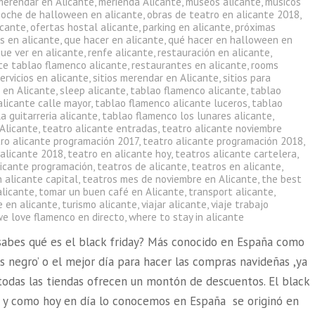
merendar en Alicante
,
merienda Alicante
,
museos alicante
,
músicos
noche de halloween en alicante
,
obras de teatro en alicante 2018
,
icante
,
ofertas hostal alicante
,
parking en alicante
,
próximas
s en alicante
,
que hacer en alicante
,
qué hacer en halloween en
ue ver en alicante
,
renfe alicante
,
restauración en alicante
,
te tablao flamenco alicante
,
restaurantes en alicante
,
rooms
ervicios en alicante
,
sitios merendar en Alicante
,
sitios para
 en Alicante
,
sleep alicante
,
tablao flamenco alicante
,
tablao
alicante calle mayor
,
tablao flamenco alicante luceros
,
tablao
a guitarreria alicante
,
tablao flamenco los lunares alicante
,
 Alicante
,
teatro alicante entradas
,
teatro alicante noviembre
ro alicante programación 2017
,
teatro alicante programación 2018
,
 alicante 2018
,
teatro en alicante hoy
,
teatros alicante cartelera
,
licante programación
,
teatros de alicante
,
teatros en alicante
,
 alicante capital
,
teatros mes de noviembre en Alicante
,
the best
alicante
,
tomar un buen café en Alicante
,
transport alicante
,
e en alicante
,
turismo alicante
,
viajar alicante
,
viaje trabajo
we love flamenco en directo
,
where to stay in alicante
sabes qué es el black friday? Más conocido en España como
es negro’ o el mejor día para hacer las compras navideñas ,ya
 todas las tiendas ofrecen un montón de descuentos. El black
al y como hoy en día lo conocemos en España se originó en