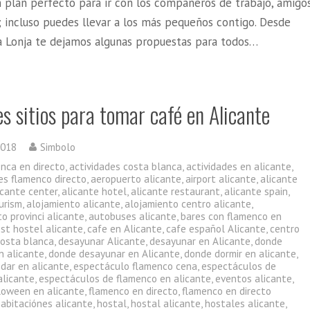
n plan perfecto para ir con los compañeros de trabajo, amigo
; incluso puedes llevar a los más pequeños contigo. Desde
a Lonja te dejamos algunas propuestas para todos…
s sitios para tomar café en Alicante
2018
Simbolo
enca en directo
,
actividades costa blanca
,
actividades en alicante
,
es flamenco directo
,
aeropuerto alicante
,
airport alicante
,
alicante
icante center
,
alicante hotel
,
alicante restaurant
,
alicante spain
,
urism
,
alojamiento alicante
,
alojamiento centro alicante
,
o provinci alicante
,
autobuses alicante
,
bares con flamenco en
st hostel alicante
,
cafe en Alicante
,
cafe español Alicante
,
centro
costa blanca
,
desayunar Alicante
,
desayunar en Alicante
,
donde
n alicante
,
donde desayunar en Alicante
,
donde dormir en alicante
,
dar en alicante
,
espectáculo flamenco cena
,
espectáculos de
alicante
,
espectáculos de flamenco en alicante
,
eventos alicante
,
lloween en alicante
,
flamenco en directo
,
flamenco en directo
habitaciónes alicante
,
hostal
,
hostal alicante
,
hostales alicante
,