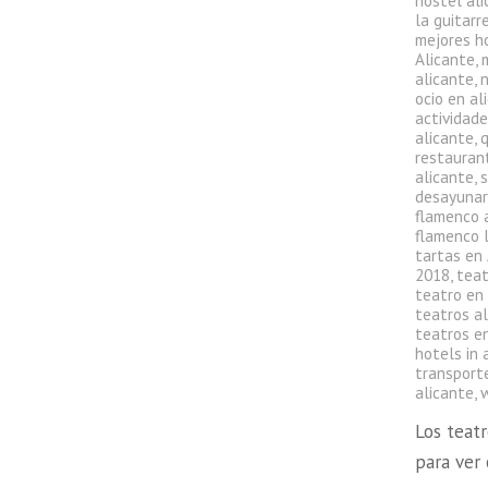
hostel al
la guitarr
mejores h
Alicante
,
alicante
,
ocio en al
actividade
alicante
,
q
restauran
alicante
,
s
desayunar
flamenco 
flamenco l
tartas en
2018
,
teat
teatro en
teatros a
teatros en
hotels in 
transport
alicante
,
Los teat
para ver 