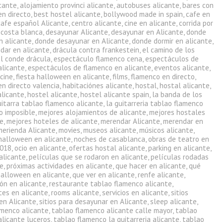
icante
,
alojamiento provinci alicante
,
autobuses alicante
,
bares con
en directo
,
best hostel alicante
,
bollywood made in spain
,
cafe en
cafe español Alicante
,
centro alicante
,
cine en alicante
,
corrida por
,
costa blanca
,
desayunar Alicante
,
desayunar en Alicante
,
donde
n alicante
,
donde desayunar en Alicante
,
donde dormir en alicante
,
dar en alicante
,
drácula contra frankestein
,
el camino de los
el conde drácula
,
espectáculo flamenco cena
,
espectáculos de
alicante
,
espectáculos de flamenco en alicante
,
eventos alicante
,
 cine
,
fiesta halloween en alicante
,
films
,
flamenco en directo
,
en directo valencia
,
habitaciónes alicante
,
hostal
,
hostal alicante
,
alicante
,
hostel alicante
,
hostel alicante spain
,
la banda de los
uitarra tablao flamenco alicante
,
la guitarreria tablao flamenco
o imposible
,
mejores alojamientos de alicante
,
mejores hostales
te
,
mejores hoteles de alicante
,
merendar Alicante
,
merendar en
merienda Alicante
,
movies
,
museos alicante
,
músicos alicante
,
halloween en alicante
,
noches de casablanca
,
obras de teatro en
2018
,
ocio en alicante
,
ofertas hostal alicante
,
parking en alicante
,
alicante
,
películas que se rodaron en alicante
,
películas rodadas
te
,
próximas actividades en alicante
,
que hacer en alicante
,
qué
halloween en alicante
,
que ver en alicante
,
renfe alicante
,
ón en alicante
,
restaurante tablao flamenco alicante
,
tes en alicante
,
rooms alicante
,
servicios en alicante
,
sitios
en Alicante
,
sitios para desayunar en Alicante
,
sleep alicante
,
amenco alicante
,
tablao flamenco alicante calle mayor
,
tablao
alicante luceros
,
tablao flamenco la guitarreria alicante
,
tablao