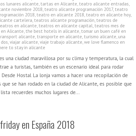
los lunares alicante
,
tartas en Alicante
,
teatro alicante entradas
,
icante noviembre 2018
,
teatro alicante programación 2017
,
teatro
programación 2018
,
teatro en alicante 2018
,
teatro en alicante hoy
,
icante cartelera
,
teatros alicante programación
,
teatros de
teatros en alicante
,
teatros en alicante capital
,
teatros mes de
 en Alicante
,
the best hotels in alicante
,
tomar un buen café en
transport alicante
,
transporte en alicante
,
turismo alicante
,
una
 dos
,
viajar alicante
,
viaje trabajo alicante
,
we love flamenco en
ere to stay in alicante
es una ciudad maravillosa por su clima y temperatura, la cual
trae a turistas, también es un escenario ideal para rodar
. Desde Hostal La lonja vamos a hacer una recopilación de
 que se han rodado en la ciudad de Alicante, es posible que
a lista recuerdes muchos lugares de…
 friday en España 2018