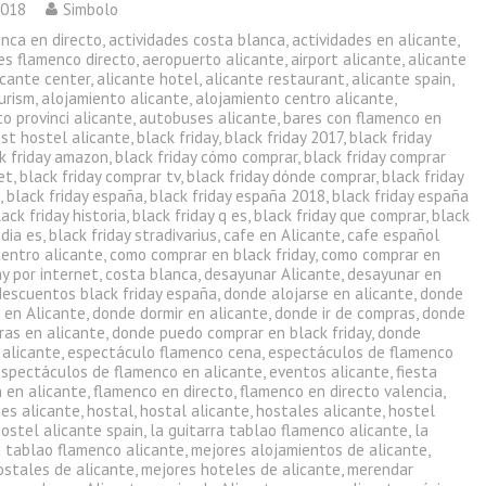
2018
Simbolo
enca en directo
,
actividades costa blanca
,
actividades en alicante
,
es flamenco directo
,
aeropuerto alicante
,
airport alicante
,
alicante
icante center
,
alicante hotel
,
alicante restaurant
,
alicante spain
,
urism
,
alojamiento alicante
,
alojamiento centro alicante
,
o provinci alicante
,
autobuses alicante
,
bares con flamenco en
st hostel alicante
,
black friday
,
black friday 2017
,
black friday
k friday amazon
,
black friday cómo comprar
,
black friday comprar
et
,
black friday comprar tv
,
black friday dónde comprar
,
black friday
a
,
black friday españa
,
black friday españa 2018
,
black friday españa
lack friday historia
,
black friday q es
,
black friday que comprar
,
black
 dia es
,
black friday stradivarius
,
cafe en Alicante
,
cafe español
centro alicante
,
como comprar en black friday
,
como comprar en
ay por internet
,
costa blanca
,
desayunar Alicante
,
desayunar en
descuentos black friday españa
,
donde alojarse en alicante
,
donde
 en Alicante
,
donde dormir en alicante
,
donde ir de compras
,
donde
ras en alicante
,
donde puedo comprar en black friday
,
donde
 alicante
,
espectáculo flamenco cena
,
espectáculos de flamenco
espectáculos de flamenco en alicante
,
eventos alicante
,
fiesta
 en alicante
,
flamenco en directo
,
flamenco en directo valencia
,
nes alicante
,
hostal
,
hostal alicante
,
hostales alicante
,
hostel
ostel alicante spain
,
la guitarra tablao flamenco alicante
,
la
a tablao flamenco alicante
,
mejores alojamientos de alicante
,
ostales de alicante
,
mejores hoteles de alicante
,
merendar