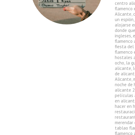
centro al
flamenco 
Alicante
,
un espión
alojarse e
donde que
ingleses
,
flamenco 
fiesta del
flamenco 
hostales 
ocho
,
la g
alicante
,
l
de alican
Alicante
,
noche de 
alicante 
películas 
en alican
hacer en 
restauraci
restauran
merendar 
tablao fl
flamenco 