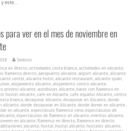
a y este…
os para ver en el mes de noviembre en
te
2018
Simbolo
enca en directo
,
actividades costa blanca
,
actividades en alicante
,
es flamenco directo
,
aeropuerto alicante
,
airport alicante
,
alicante
icante center
,
alicante hotel
,
alicante restaurant
,
alicante spain
,
urism
,
alojamiento alicante
,
alojamiento centro alicante
,
o provinci alicante
,
autobuses alicante
,
bares con flamenco en
st hostel alicante
,
cafe en Alicante
,
cafe español Alicante
,
centro
costa blanca
,
desayunar Alicante
,
desayunar en Alicante
,
donde
n alicante
,
donde desayunar en Alicante
,
donde dormir en alicante
,
dar en alicante
,
espectáculo flamenco cena
,
espectáculos de
alicante
,
espectáculos de flamenco en alicante
,
eventos alicante
,
lloween en alicante
,
flamenco en directo
,
flamenco en directo
habitaciónes alicante
,
hostal
,
hostal alicante
,
hostales alicante
,