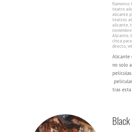
flamenco 
teatro al
alicante 
teatros al
alicante
,
noviembre
Alicante
,
chica para
directo
,
wh
Alicante 
no solo a
películas
películas
tras est
Black