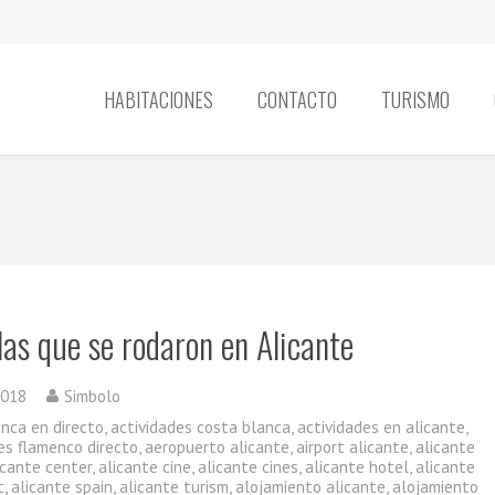
HABITACIONES
CONTACTO
TURISMO
las que se rodaron en Alicante
2018
Simbolo
enca en directo
,
actividades costa blanca
,
actividades en alicante
,
es flamenco directo
,
aeropuerto alicante
,
airport alicante
,
alicante
icante center
,
alicante cine
,
alicante cines
,
alicante hotel
,
alicante
t
,
alicante spain
,
alicante turism
,
alojamiento alicante
,
alojamiento