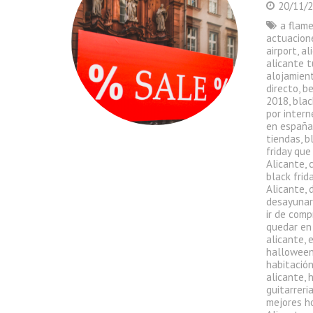
20/11/
a flam
actuacion
airport
,
al
alicante t
alojamient
directo
,
be
2018
,
blac
por intern
en españ
tiendas
,
b
friday que
Alicante
,
black frid
Alicante
,
desayunar
ir de comp
quedar en
alicante
,
halloween
habitació
alicante
,
h
guitarreri
mejores h