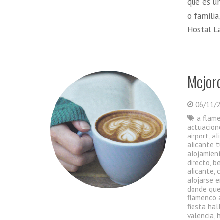
que es u
o familia
Hostal L
Mejore
06/11/
a flam
actuacion
airport
,
al
alicante t
alojamient
directo
,
be
alicante
,
alojarse e
donde que
flamenco 
fiesta ha
valencia
,