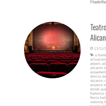
Filadelfi
Teatr
Alican
13/11/
a flam
actuacion
airport
,
al
alicante t
alojamient
directo
,
be
alicante
,
alojarse e
donde que
flamenco 
fiesta ha
valencia
,