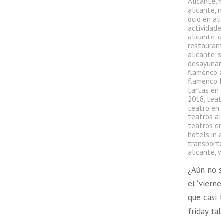
Alicante
,
alicante
,
ocio en al
actividade
alicante
,
q
restauran
alicante
,
s
desayunar
flamenco 
flamenco l
tartas en
2018
,
teat
teatro en
teatros a
teatros en
hotels in 
transport
alicante
,
¿Aún no 
el ‘viern
que casi
friday t