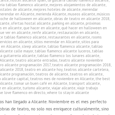
icante
,
hostel alicante spain
,
la guitarra tablao flamenco alicante
,
eria tablao flamenco alicante
,
mejores alojamientos de alicante
,
ostales de alicante
,
mejores hoteles de alicante
,
merendar
merendar en Alicante
,
merienda Alicante
,
museos alicante
,
músicos
noche de halloween en alicante
,
obras de teatro en alicante 2018
,
icante
,
ofertas hostal alicante
,
parking en alicante
,
próximas
s en alicante
,
que hacer en alicante
,
qué hacer en halloween en
ue ver en alicante
,
renfe alicante
,
restauración en alicante
,
te tablao flamenco alicante
,
restaurantes en alicante
,
rooms
ervicios en alicante
,
sitios merendar en Alicante
,
sitios para
 en Alicante
,
sleep alicante
,
tablao flamenco alicante
,
tablao
alicante calle mayor
,
tablao flamenco alicante luceros
,
tablao
a guitarreria alicante
,
tablao flamenco los lunares alicante
,
 Alicante
,
teatro alicante entradas
,
teatro alicante noviembre
ro alicante programación 2017
,
teatro alicante programación 2018
,
 alicante 2018
,
teatro en alicante hoy
,
teatros alicante cartelera
,
licante programación
,
teatros de alicante
,
teatros en alicante
,
 alicante capital
,
teatros mes de noviembre en Alicante
,
the best
alicante
,
tomar un buen café en Alicante
,
transport alicante
,
e en alicante
,
turismo alicante
,
viajar alicante
,
viaje trabajo
we love flamenco en directo
,
where to stay in alicante
ros han llegado a Alicante. Noviembre es el mes perfecto
obras de teatro, no solo nos enriquece culturalmente, sino