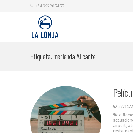
+34 965 20 34 33
Etiqueta:
merienda Alicante
Pelícu
27/11/
a flam
actuacion
airport
,
al
restauran