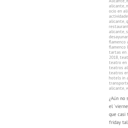
Alicante
,
alicante
,
ocio en al
actividade
alicante
,
q
restauran
alicante
,
s
desayunar
flamenco 
flamenco l
tartas en
2018
,
teat
teatro en
teatros a
teatros en
hotels in 
transport
alicante
,
¿Aún no 
el ‘viern
que casi
friday t