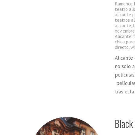
flamenco 
teatro al
alicante 
teatros al
alicante
,
noviembre
Alicante
,
chica para
directo
,
wh
Alicante 
no solo a
películas
películas
tras est
Black