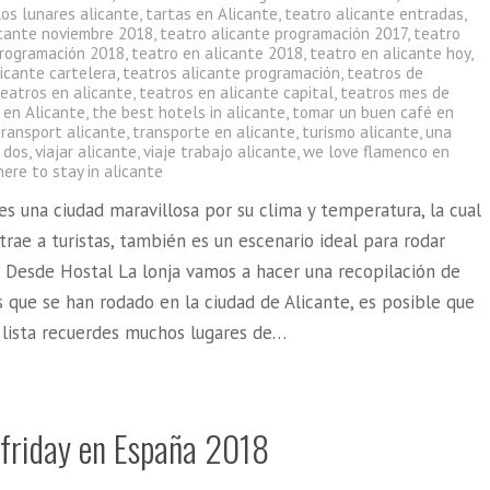
los lunares alicante
,
tartas en Alicante
,
teatro alicante entradas
,
icante noviembre 2018
,
teatro alicante programación 2017
,
teatro
programación 2018
,
teatro en alicante 2018
,
teatro en alicante hoy
,
icante cartelera
,
teatros alicante programación
,
teatros de
teatros en alicante
,
teatros en alicante capital
,
teatros mes de
 en Alicante
,
the best hotels in alicante
,
tomar un buen café en
transport alicante
,
transporte en alicante
,
turismo alicante
,
una
 dos
,
viajar alicante
,
viaje trabajo alicante
,
we love flamenco en
ere to stay in alicante
es una ciudad maravillosa por su clima y temperatura, la cual
trae a turistas, también es un escenario ideal para rodar
. Desde Hostal La lonja vamos a hacer una recopilación de
 que se han rodado en la ciudad de Alicante, es posible que
a lista recuerdes muchos lugares de…
 friday en España 2018