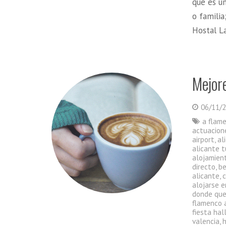
que es u
o familia
Hostal L
Mejore
06/11/
a flam
actuacion
airport
,
al
alicante t
alojamient
directo
,
be
alicante
,
alojarse e
donde que
flamenco 
fiesta ha
valencia
,