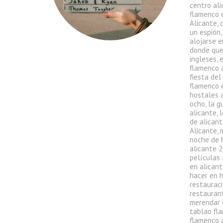
centro al
flamenco 
Alicante
,
un espión
alojarse e
donde que
ingleses
,
flamenco 
fiesta del
flamenco 
hostales 
ocho
,
la g
alicante
,
l
de alican
Alicante
,
noche de 
alicante 
películas 
en alican
hacer en 
restauraci
restauran
merendar 
tablao fl
flamenco 