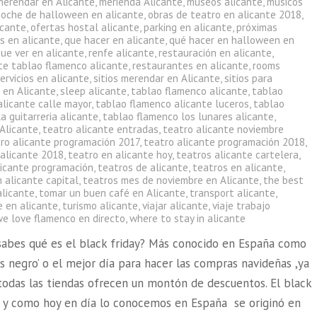
merendar en Alicante
,
merienda Alicante
,
museos alicante
,
músicos
noche de halloween en alicante
,
obras de teatro en alicante 2018
,
icante
,
ofertas hostal alicante
,
parking en alicante
,
próximas
s en alicante
,
que hacer en alicante
,
qué hacer en halloween en
ue ver en alicante
,
renfe alicante
,
restauración en alicante
,
te tablao flamenco alicante
,
restaurantes en alicante
,
rooms
ervicios en alicante
,
sitios merendar en Alicante
,
sitios para
 en Alicante
,
sleep alicante
,
tablao flamenco alicante
,
tablao
alicante calle mayor
,
tablao flamenco alicante luceros
,
tablao
a guitarreria alicante
,
tablao flamenco los lunares alicante
,
 Alicante
,
teatro alicante entradas
,
teatro alicante noviembre
ro alicante programación 2017
,
teatro alicante programación 2018
,
 alicante 2018
,
teatro en alicante hoy
,
teatros alicante cartelera
,
licante programación
,
teatros de alicante
,
teatros en alicante
,
 alicante capital
,
teatros mes de noviembre en Alicante
,
the best
alicante
,
tomar un buen café en Alicante
,
transport alicante
,
e en alicante
,
turismo alicante
,
viajar alicante
,
viaje trabajo
we love flamenco en directo
,
where to stay in alicante
sabes qué es el black friday? Más conocido en España como
es negro’ o el mejor día para hacer las compras navideñas ,ya
 todas las tiendas ofrecen un montón de descuentos. El black
al y como hoy en día lo conocemos en España se originó en