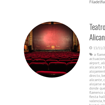
Filadelfi
Teatr
Alican
13/11/
a flam
actuacion
airport
,
al
alicante t
alojamient
directo
,
be
alicante
,
alojarse e
donde que
flamenco 
fiesta ha
valencia
,