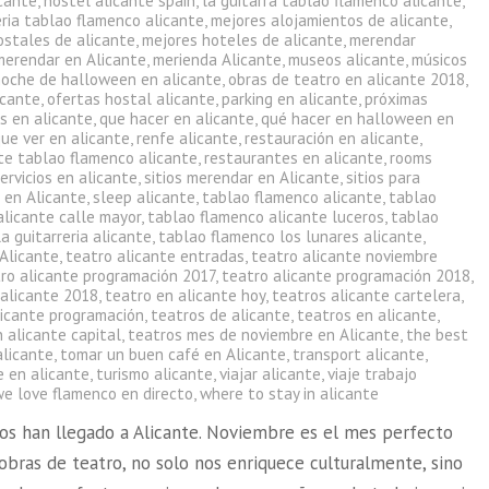
icante
,
hostel alicante spain
,
la guitarra tablao flamenco alicante
,
eria tablao flamenco alicante
,
mejores alojamientos de alicante
,
ostales de alicante
,
mejores hoteles de alicante
,
merendar
merendar en Alicante
,
merienda Alicante
,
museos alicante
,
músicos
noche de halloween en alicante
,
obras de teatro en alicante 2018
,
icante
,
ofertas hostal alicante
,
parking en alicante
,
próximas
s en alicante
,
que hacer en alicante
,
qué hacer en halloween en
ue ver en alicante
,
renfe alicante
,
restauración en alicante
,
te tablao flamenco alicante
,
restaurantes en alicante
,
rooms
ervicios en alicante
,
sitios merendar en Alicante
,
sitios para
 en Alicante
,
sleep alicante
,
tablao flamenco alicante
,
tablao
alicante calle mayor
,
tablao flamenco alicante luceros
,
tablao
a guitarreria alicante
,
tablao flamenco los lunares alicante
,
 Alicante
,
teatro alicante entradas
,
teatro alicante noviembre
ro alicante programación 2017
,
teatro alicante programación 2018
,
 alicante 2018
,
teatro en alicante hoy
,
teatros alicante cartelera
,
licante programación
,
teatros de alicante
,
teatros en alicante
,
 alicante capital
,
teatros mes de noviembre en Alicante
,
the best
alicante
,
tomar un buen café en Alicante
,
transport alicante
,
e en alicante
,
turismo alicante
,
viajar alicante
,
viaje trabajo
we love flamenco en directo
,
where to stay in alicante
ros han llegado a Alicante. Noviembre es el mes perfecto
obras de teatro, no solo nos enriquece culturalmente, sino