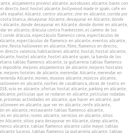
icante
,
alojamiento provinci alicante
,
autobuses alicante
,
bares con
en directo
,
best hostel alicante
,
bollywood made in spain
,
cafe en
cafe español Alicante
,
centro alicante
,
cine en alicante
,
corrida por
,
costa blanca
,
desayunar Alicante
,
desayunar en Alicante
,
donde
n alicante
,
donde desayunar en Alicante
,
donde dormir en alicante
,
dar en alicante
,
drácula contra frankestein
,
el camino de los
el conde drácula
,
espectáculo flamenco cena
,
espectáculos de
alicante
,
espectáculos de flamenco en alicante
,
eventos alicante
,
 cine
,
fiesta halloween en alicante
,
films
,
flamenco en directo
,
en directo valencia
,
habitaciónes alicante
,
hostal
,
hostal alicante
,
alicante
,
hostel alicante
,
hostel alicante spain
,
la banda de los
uitarra tablao flamenco alicante
,
la guitarreria tablao flamenco
o imposible
,
mejores alojamientos de alicante
,
mejores hostales
te
,
mejores hoteles de alicante
,
merendar Alicante
,
merendar en
merienda Alicante
,
movies
,
museos alicante
,
músicos alicante
,
halloween en alicante
,
noches de casablanca
,
obras de teatro en
2018
,
ocio en alicante
,
ofertas hostal alicante
,
parking en alicante
,
alicante
,
películas que se rodaron en alicante
,
películas rodadas
te
,
próximas actividades en alicante
,
que hacer en alicante
,
qué
halloween en alicante
,
que ver en alicante
,
renfe alicante
,
ón en alicante
,
restaurante tablao flamenco alicante
,
tes en alicante
,
rooms alicante
,
servicios en alicante
,
sitios
en Alicante
,
sitios para desayunar en Alicante
,
sleep alicante
,
amenco alicante
,
tablao flamenco alicante calle mayor
,
tablao
alicante luceros
,
tablao flamenco la guitarreria alicante
,
tablao