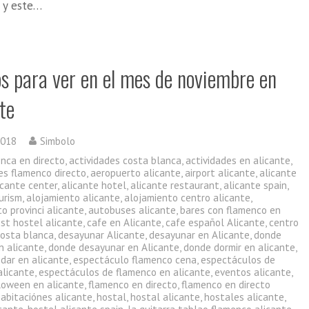
a y este…
os para ver en el mes de noviembre en
te
2018
Simbolo
enca en directo
,
actividades costa blanca
,
actividades en alicante
,
es flamenco directo
,
aeropuerto alicante
,
airport alicante
,
alicante
icante center
,
alicante hotel
,
alicante restaurant
,
alicante spain
,
urism
,
alojamiento alicante
,
alojamiento centro alicante
,
o provinci alicante
,
autobuses alicante
,
bares con flamenco en
st hostel alicante
,
cafe en Alicante
,
cafe español Alicante
,
centro
costa blanca
,
desayunar Alicante
,
desayunar en Alicante
,
donde
n alicante
,
donde desayunar en Alicante
,
donde dormir en alicante
,
dar en alicante
,
espectáculo flamenco cena
,
espectáculos de
alicante
,
espectáculos de flamenco en alicante
,
eventos alicante
,
lloween en alicante
,
flamenco en directo
,
flamenco en directo
habitaciónes alicante
,
hostal
,
hostal alicante
,
hostales alicante
,