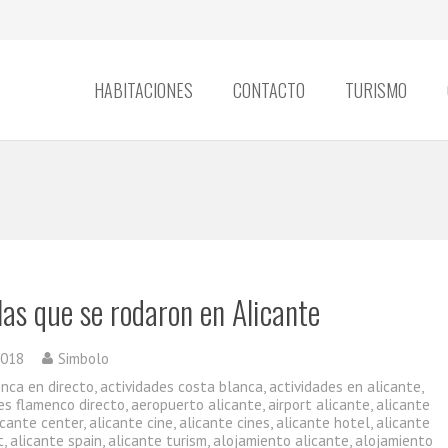
HABITACIONES
CONTACTO
TURISMO
las que se rodaron en Alicante
2018
Simbolo
enca en directo
,
actividades costa blanca
,
actividades en alicante
,
es flamenco directo
,
aeropuerto alicante
,
airport alicante
,
alicante
icante center
,
alicante cine
,
alicante cines
,
alicante hotel
,
alicante
t
,
alicante spain
,
alicante turism
,
alojamiento alicante
,
alojamiento