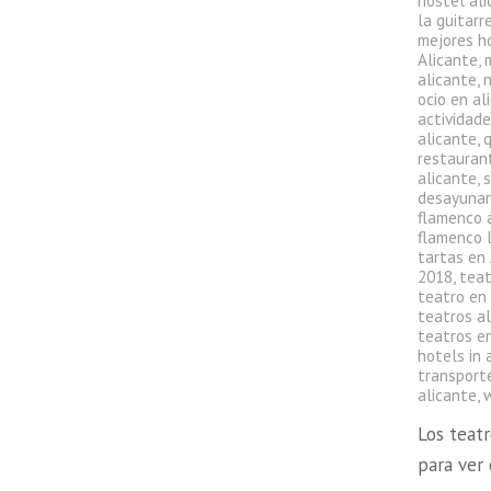
hostel al
la guitarr
mejores h
Alicante
,
alicante
,
ocio en al
actividade
alicante
,
q
restauran
alicante
,
s
desayunar
flamenco 
flamenco l
tartas en
2018
,
teat
teatro en
teatros a
teatros en
hotels in 
transport
alicante
,
Los teat
para ver 