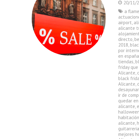
20/11/
a flam
actuacion
airport
,
al
alicante t
alojamient
directo
,
be
2018
,
blac
por intern
en españ
tiendas
,
b
friday que
Alicante
,
black frid
Alicante
,
desayunar
ir de comp
quedar en
alicante
,
halloween
habitació
alicante
,
h
guitarreri
mejores h