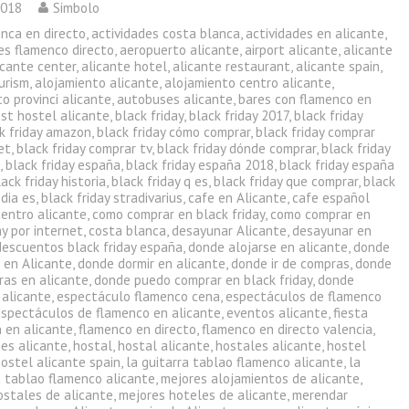
2018
Simbolo
enca en directo
,
actividades costa blanca
,
actividades en alicante
,
es flamenco directo
,
aeropuerto alicante
,
airport alicante
,
alicante
icante center
,
alicante hotel
,
alicante restaurant
,
alicante spain
,
urism
,
alojamiento alicante
,
alojamiento centro alicante
,
o provinci alicante
,
autobuses alicante
,
bares con flamenco en
st hostel alicante
,
black friday
,
black friday 2017
,
black friday
k friday amazon
,
black friday cómo comprar
,
black friday comprar
et
,
black friday comprar tv
,
black friday dónde comprar
,
black friday
a
,
black friday españa
,
black friday españa 2018
,
black friday españa
lack friday historia
,
black friday q es
,
black friday que comprar
,
black
 dia es
,
black friday stradivarius
,
cafe en Alicante
,
cafe español
centro alicante
,
como comprar en black friday
,
como comprar en
ay por internet
,
costa blanca
,
desayunar Alicante
,
desayunar en
descuentos black friday españa
,
donde alojarse en alicante
,
donde
 en Alicante
,
donde dormir en alicante
,
donde ir de compras
,
donde
ras en alicante
,
donde puedo comprar en black friday
,
donde
 alicante
,
espectáculo flamenco cena
,
espectáculos de flamenco
espectáculos de flamenco en alicante
,
eventos alicante
,
fiesta
 en alicante
,
flamenco en directo
,
flamenco en directo valencia
,
nes alicante
,
hostal
,
hostal alicante
,
hostales alicante
,
hostel
ostel alicante spain
,
la guitarra tablao flamenco alicante
,
la
a tablao flamenco alicante
,
mejores alojamientos de alicante
,
ostales de alicante
,
mejores hoteles de alicante
,
merendar