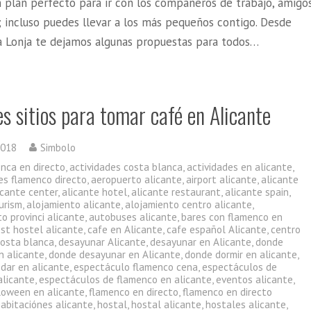
n plan perfecto para ir con los compañeros de trabajo, amigo
; incluso puedes llevar a los más pequeños contigo. Desde
a Lonja te dejamos algunas propuestas para todos…
s sitios para tomar café en Alicante
2018
Simbolo
enca en directo
,
actividades costa blanca
,
actividades en alicante
,
es flamenco directo
,
aeropuerto alicante
,
airport alicante
,
alicante
icante center
,
alicante hotel
,
alicante restaurant
,
alicante spain
,
urism
,
alojamiento alicante
,
alojamiento centro alicante
,
o provinci alicante
,
autobuses alicante
,
bares con flamenco en
st hostel alicante
,
cafe en Alicante
,
cafe español Alicante
,
centro
costa blanca
,
desayunar Alicante
,
desayunar en Alicante
,
donde
n alicante
,
donde desayunar en Alicante
,
donde dormir en alicante
,
dar en alicante
,
espectáculo flamenco cena
,
espectáculos de
alicante
,
espectáculos de flamenco en alicante
,
eventos alicante
,
lloween en alicante
,
flamenco en directo
,
flamenco en directo
habitaciónes alicante
,
hostal
,
hostal alicante
,
hostales alicante
,