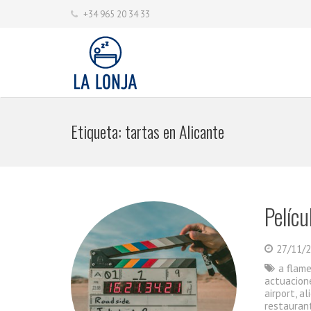
+34 965 20 34 33
Etiqueta:
tartas en Alicante
Pelícu
27/11/
a flam
actuacion
airport
,
al
restauran