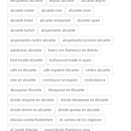
aeropuerto alicante
airport alicante
alicante airport
alicante center
alicante cine
alicante cines
alicante hotel
alicante restaurant
alicante spain
alicante turism
alojamiento alicante
alojamiento centro alicante
alojamiento provinci alicante
autobuses alicante
bares con flamenco en directo
best hostel alicante
bollywood made in spain
cafe en Alicante
cafe español Alicante
centro alicante
cine en alicante
corrida por un espión
costa blanca
desayunar Alicante
desayunar en Alicante
donde alojarse en alicante
donde desayunar en Alicante
donde dormir en alicante
donde quedar en alicante
drácula contra frankestein
el camino de los ingleses
el conde drácula
espectáculo flamenco cena