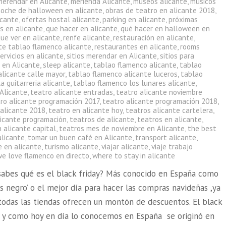
merendar en Alicante
,
merienda Alicante
,
museos alicante
,
músicos
noche de halloween en alicante
,
obras de teatro en alicante 2018
,
icante
,
ofertas hostal alicante
,
parking en alicante
,
próximas
s en alicante
,
que hacer en alicante
,
qué hacer en halloween en
ue ver en alicante
,
renfe alicante
,
restauración en alicante
,
te tablao flamenco alicante
,
restaurantes en alicante
,
rooms
ervicios en alicante
,
sitios merendar en Alicante
,
sitios para
 en Alicante
,
sleep alicante
,
tablao flamenco alicante
,
tablao
alicante calle mayor
,
tablao flamenco alicante luceros
,
tablao
a guitarreria alicante
,
tablao flamenco los lunares alicante
,
 Alicante
,
teatro alicante entradas
,
teatro alicante noviembre
ro alicante programación 2017
,
teatro alicante programación 2018
,
 alicante 2018
,
teatro en alicante hoy
,
teatros alicante cartelera
,
licante programación
,
teatros de alicante
,
teatros en alicante
,
 alicante capital
,
teatros mes de noviembre en Alicante
,
the best
alicante
,
tomar un buen café en Alicante
,
transport alicante
,
e en alicante
,
turismo alicante
,
viajar alicante
,
viaje trabajo
we love flamenco en directo
,
where to stay in alicante
sabes qué es el black friday? Más conocido en España como
es negro’ o el mejor día para hacer las compras navideñas ,ya
 todas las tiendas ofrecen un montón de descuentos. El black
al y como hoy en día lo conocemos en España se originó en