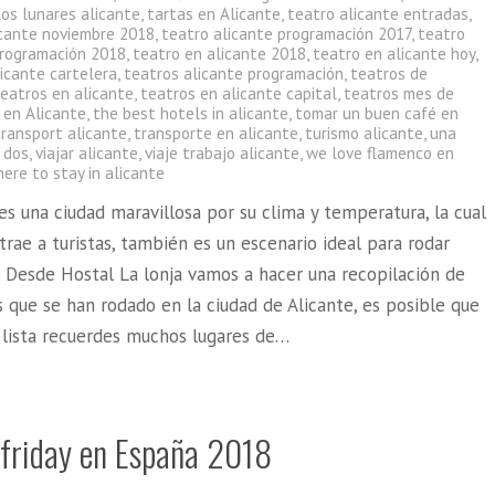
los lunares alicante
,
tartas en Alicante
,
teatro alicante entradas
,
icante noviembre 2018
,
teatro alicante programación 2017
,
teatro
programación 2018
,
teatro en alicante 2018
,
teatro en alicante hoy
,
icante cartelera
,
teatros alicante programación
,
teatros de
teatros en alicante
,
teatros en alicante capital
,
teatros mes de
 en Alicante
,
the best hotels in alicante
,
tomar un buen café en
transport alicante
,
transporte en alicante
,
turismo alicante
,
una
 dos
,
viajar alicante
,
viaje trabajo alicante
,
we love flamenco en
ere to stay in alicante
es una ciudad maravillosa por su clima y temperatura, la cual
trae a turistas, también es un escenario ideal para rodar
. Desde Hostal La lonja vamos a hacer una recopilación de
 que se han rodado en la ciudad de Alicante, es posible que
a lista recuerdes muchos lugares de…
 friday en España 2018