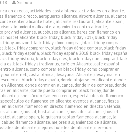
2018
Simbolo
enca en directo
,
actividades costa blanca
,
actividades en alicante
,
es flamenco directo
,
aeropuerto alicante
,
airport alicante
,
alicante
icante center
,
alicante hotel
,
alicante restaurant
,
alicante spain
,
urism
,
alojamiento alicante
,
alojamiento centro alicante
,
o provinci alicante
,
autobuses alicante
,
bares con flamenco en
st hostel alicante
,
black friday
,
black friday 2017
,
black friday
k friday amazon
,
black friday cómo comprar
,
black friday comprar
et
,
black friday comprar tv
,
black friday dónde comprar
,
black friday
a
,
black friday españa
,
black friday españa 2018
,
black friday españa
lack friday historia
,
black friday q es
,
black friday que comprar
,
black
 dia es
,
black friday stradivarius
,
cafe en Alicante
,
cafe español
centro alicante
,
como comprar en black friday
,
como comprar en
ay por internet
,
costa blanca
,
desayunar Alicante
,
desayunar en
descuentos black friday españa
,
donde alojarse en alicante
,
donde
 en Alicante
,
donde dormir en alicante
,
donde ir de compras
,
donde
ras en alicante
,
donde puedo comprar en black friday
,
donde
 alicante
,
espectáculo flamenco cena
,
espectáculos de flamenco
espectáculos de flamenco en alicante
,
eventos alicante
,
fiesta
 en alicante
,
flamenco en directo
,
flamenco en directo valencia
,
nes alicante
,
hostal
,
hostal alicante
,
hostales alicante
,
hostel
ostel alicante spain
,
la guitarra tablao flamenco alicante
,
la
a tablao flamenco alicante
,
mejores alojamientos de alicante
,
ostales de alicante
,
mejores hoteles de alicante
,
merendar