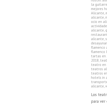
hostel al
la guitarr
mejores h
Alicante
,
alicante
,
ocio en al
actividade
alicante
,
q
restauran
alicante
,
s
desayunar
flamenco 
flamenco l
tartas en
2018
,
teat
teatro en
teatros a
teatros en
hotels in 
transport
alicante
,
Los teat
para ver 