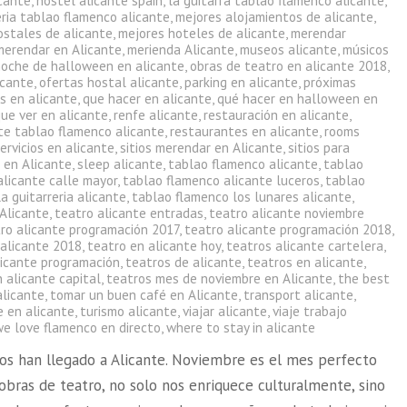
icante
,
hostel alicante spain
,
la guitarra tablao flamenco alicante
,
eria tablao flamenco alicante
,
mejores alojamientos de alicante
,
ostales de alicante
,
mejores hoteles de alicante
,
merendar
merendar en Alicante
,
merienda Alicante
,
museos alicante
,
músicos
noche de halloween en alicante
,
obras de teatro en alicante 2018
,
icante
,
ofertas hostal alicante
,
parking en alicante
,
próximas
s en alicante
,
que hacer en alicante
,
qué hacer en halloween en
ue ver en alicante
,
renfe alicante
,
restauración en alicante
,
te tablao flamenco alicante
,
restaurantes en alicante
,
rooms
ervicios en alicante
,
sitios merendar en Alicante
,
sitios para
 en Alicante
,
sleep alicante
,
tablao flamenco alicante
,
tablao
alicante calle mayor
,
tablao flamenco alicante luceros
,
tablao
a guitarreria alicante
,
tablao flamenco los lunares alicante
,
 Alicante
,
teatro alicante entradas
,
teatro alicante noviembre
ro alicante programación 2017
,
teatro alicante programación 2018
,
 alicante 2018
,
teatro en alicante hoy
,
teatros alicante cartelera
,
licante programación
,
teatros de alicante
,
teatros en alicante
,
 alicante capital
,
teatros mes de noviembre en Alicante
,
the best
alicante
,
tomar un buen café en Alicante
,
transport alicante
,
e en alicante
,
turismo alicante
,
viajar alicante
,
viaje trabajo
we love flamenco en directo
,
where to stay in alicante
ros han llegado a Alicante. Noviembre es el mes perfecto
obras de teatro, no solo nos enriquece culturalmente, sino