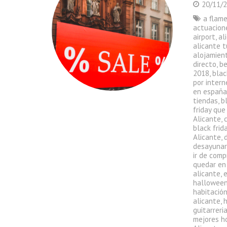
20/11/
a flam
actuacion
airport
,
al
alicante t
alojamient
directo
,
be
2018
,
blac
por intern
en españ
tiendas
,
b
friday que
Alicante
,
black frid
Alicante
,
desayunar
ir de comp
quedar en
alicante
,
halloween
habitació
alicante
,
h
guitarreri
mejores h