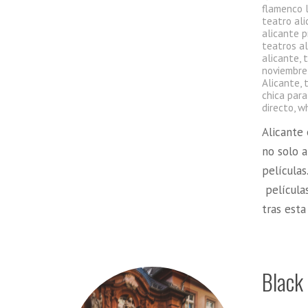
flamenco 
teatro al
alicante 
teatros al
alicante
,
noviembre
Alicante
,
chica para
directo
,
wh
Alicante 
no solo a
películas
películas
tras est
Black