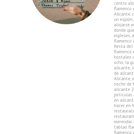
centro al
flamenco 
Alicante
,
un espión
alojarse e
donde que
ingleses
,
flamenco 
fiesta del
flamenco 
hostales 
ocho
,
la g
alicante
,
l
de alican
Alicante
,
noche de 
alicante 
películas 
en alican
hacer en 
restauraci
restauran
merendar 
tablao fl
flamenco 