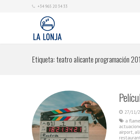
+34 965 20 34 33
Etiqueta:
teatro alicante programación 20
Pelícu
27/11/
a flam
actuacion
airport
,
al
restauran