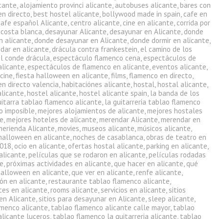
icante
,
alojamiento provinci alicante
,
autobuses alicante
,
bares con
en directo
,
best hostel alicante
,
bollywood made in spain
,
cafe en
cafe español Alicante
,
centro alicante
,
cine en alicante
,
corrida por
,
costa blanca
,
desayunar Alicante
,
desayunar en Alicante
,
donde
n alicante
,
donde desayunar en Alicante
,
donde dormir en alicante
,
dar en alicante
,
drácula contra frankestein
,
el camino de los
el conde drácula
,
espectáculo flamenco cena
,
espectáculos de
alicante
,
espectáculos de flamenco en alicante
,
eventos alicante
,
 cine
,
fiesta halloween en alicante
,
films
,
flamenco en directo
,
en directo valencia
,
habitaciónes alicante
,
hostal
,
hostal alicante
,
alicante
,
hostel alicante
,
hostel alicante spain
,
la banda de los
uitarra tablao flamenco alicante
,
la guitarreria tablao flamenco
o imposible
,
mejores alojamientos de alicante
,
mejores hostales
te
,
mejores hoteles de alicante
,
merendar Alicante
,
merendar en
merienda Alicante
,
movies
,
museos alicante
,
músicos alicante
,
halloween en alicante
,
noches de casablanca
,
obras de teatro en
2018
,
ocio en alicante
,
ofertas hostal alicante
,
parking en alicante
,
alicante
,
películas que se rodaron en alicante
,
películas rodadas
te
,
próximas actividades en alicante
,
que hacer en alicante
,
qué
halloween en alicante
,
que ver en alicante
,
renfe alicante
,
ón en alicante
,
restaurante tablao flamenco alicante
,
tes en alicante
,
rooms alicante
,
servicios en alicante
,
sitios
en Alicante
,
sitios para desayunar en Alicante
,
sleep alicante
,
amenco alicante
,
tablao flamenco alicante calle mayor
,
tablao
alicante luceros
,
tablao flamenco la guitarreria alicante
,
tablao