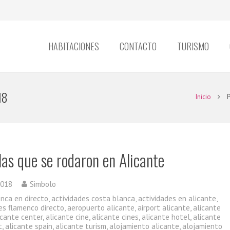
HABITACIONES
CONTACTO
TURISMO
18
Inicio
P
las que se rodaron en Alicante
2018
Simbolo
enca en directo
,
actividades costa blanca
,
actividades en alicante
,
es flamenco directo
,
aeropuerto alicante
,
airport alicante
,
alicante
icante center
,
alicante cine
,
alicante cines
,
alicante hotel
,
alicante
t
,
alicante spain
,
alicante turism
,
alojamiento alicante
,
alojamiento