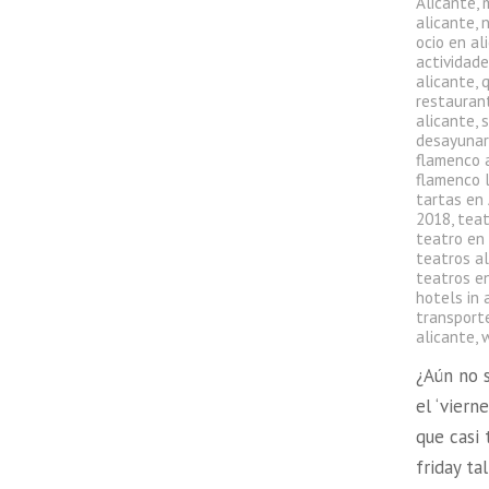
Alicante
,
alicante
,
ocio en al
actividade
alicante
,
q
restauran
alicante
,
s
desayunar
flamenco 
flamenco l
tartas en
2018
,
teat
teatro en
teatros a
teatros en
hotels in 
transport
alicante
,
¿Aún no 
el ‘viern
que casi
friday t