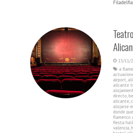
Filadelfi
Teatr
Alican
13/11/
a flam
actuacion
airport
,
al
alicante t
alojamient
directo
,
be
alicante
,
alojarse e
donde que
flamenco 
fiesta ha
valencia
,