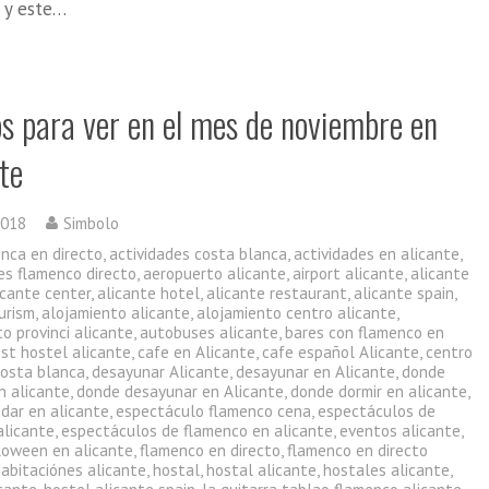
a y este…
os para ver en el mes de noviembre en
te
2018
Simbolo
enca en directo
,
actividades costa blanca
,
actividades en alicante
,
es flamenco directo
,
aeropuerto alicante
,
airport alicante
,
alicante
icante center
,
alicante hotel
,
alicante restaurant
,
alicante spain
,
urism
,
alojamiento alicante
,
alojamiento centro alicante
,
o provinci alicante
,
autobuses alicante
,
bares con flamenco en
st hostel alicante
,
cafe en Alicante
,
cafe español Alicante
,
centro
costa blanca
,
desayunar Alicante
,
desayunar en Alicante
,
donde
n alicante
,
donde desayunar en Alicante
,
donde dormir en alicante
,
dar en alicante
,
espectáculo flamenco cena
,
espectáculos de
alicante
,
espectáculos de flamenco en alicante
,
eventos alicante
,
lloween en alicante
,
flamenco en directo
,
flamenco en directo
habitaciónes alicante
,
hostal
,
hostal alicante
,
hostales alicante
,