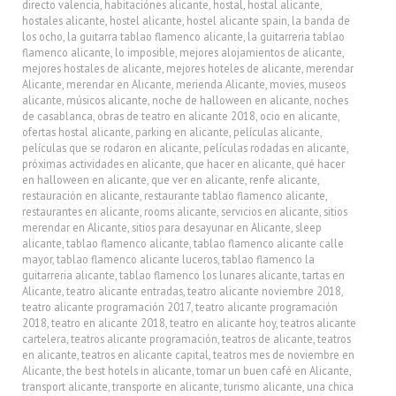
directo valencia
,
habitaciónes alicante
,
hostal
,
hostal alicante
,
hostales alicante
,
hostel alicante
,
hostel alicante spain
,
la banda de
los ocho
,
la guitarra tablao flamenco alicante
,
la guitarreria tablao
flamenco alicante
,
lo imposible
,
mejores alojamientos de alicante
,
mejores hostales de alicante
,
mejores hoteles de alicante
,
merendar
Alicante
,
merendar en Alicante
,
merienda Alicante
,
movies
,
museos
alicante
,
músicos alicante
,
noche de halloween en alicante
,
noches
de casablanca
,
obras de teatro en alicante 2018
,
ocio en alicante
,
ofertas hostal alicante
,
parking en alicante
,
películas alicante
,
películas que se rodaron en alicante
,
películas rodadas en alicante
,
próximas actividades en alicante
,
que hacer en alicante
,
qué hacer
en halloween en alicante
,
que ver en alicante
,
renfe alicante
,
restauración en alicante
,
restaurante tablao flamenco alicante
,
restaurantes en alicante
,
rooms alicante
,
servicios en alicante
,
sitios
merendar en Alicante
,
sitios para desayunar en Alicante
,
sleep
alicante
,
tablao flamenco alicante
,
tablao flamenco alicante calle
mayor
,
tablao flamenco alicante luceros
,
tablao flamenco la
guitarreria alicante
,
tablao flamenco los lunares alicante
,
tartas en
Alicante
,
teatro alicante entradas
,
teatro alicante noviembre 2018
,
teatro alicante programación 2017
,
teatro alicante programación
2018
,
teatro en alicante 2018
,
teatro en alicante hoy
,
teatros alicante
cartelera
,
teatros alicante programación
,
teatros de alicante
,
teatros
en alicante
,
teatros en alicante capital
,
teatros mes de noviembre en
Alicante
,
the best hotels in alicante
,
tomar un buen café en Alicante
,
transport alicante
,
transporte en alicante
,
turismo alicante
,
una chica