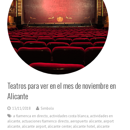
Teatros para ver en el mes de noviembre en
Alicante
13/11/2018
Simbolo
a flamenca en directo
,
actividades costa blanca
,
actividades en
alicante
,
actuaciones flamenco directo
,
aeropuerto alicante
,
airport
alicante
,
alicante airport
,
alicante center
,
alicante hotel
,
alicante