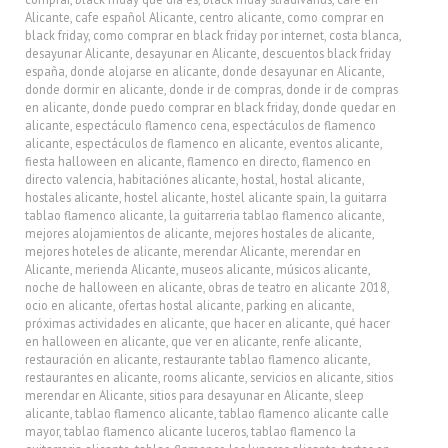
Alicante
,
cafe español Alicante
,
centro alicante
,
como comprar en
black friday
,
como comprar en black friday por internet
,
costa blanca
,
desayunar Alicante
,
desayunar en Alicante
,
descuentos black friday
españa
,
donde alojarse en alicante
,
donde desayunar en Alicante
,
donde dormir en alicante
,
donde ir de compras
,
donde ir de compras
en alicante
,
donde puedo comprar en black friday
,
donde quedar en
alicante
,
espectáculo flamenco cena
,
espectáculos de flamenco
alicante
,
espectáculos de flamenco en alicante
,
eventos alicante
,
fiesta halloween en alicante
,
flamenco en directo
,
flamenco en
directo valencia
,
habitaciónes alicante
,
hostal
,
hostal alicante
,
hostales alicante
,
hostel alicante
,
hostel alicante spain
,
la guitarra
tablao flamenco alicante
,
la guitarreria tablao flamenco alicante
,
mejores alojamientos de alicante
,
mejores hostales de alicante
,
mejores hoteles de alicante
,
merendar Alicante
,
merendar en
Alicante
,
merienda Alicante
,
museos alicante
,
músicos alicante
,
noche de halloween en alicante
,
obras de teatro en alicante 2018
,
ocio en alicante
,
ofertas hostal alicante
,
parking en alicante
,
próximas actividades en alicante
,
que hacer en alicante
,
qué hacer
en halloween en alicante
,
que ver en alicante
,
renfe alicante
,
restauración en alicante
,
restaurante tablao flamenco alicante
,
restaurantes en alicante
,
rooms alicante
,
servicios en alicante
,
sitios
merendar en Alicante
,
sitios para desayunar en Alicante
,
sleep
alicante
,
tablao flamenco alicante
,
tablao flamenco alicante calle
mayor
,
tablao flamenco alicante luceros
,
tablao flamenco la