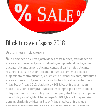
Black friday en España 2018
20/11/2018
Simbolo
a flamenca en directo
,
actividades costa blanca
,
actividades en
alicante
,
actuaciones flamenco directo
,
aeropuerto alicante
,
airport
alicante
,
alicante airport
,
alicante center
,
alicante hotel
,
alicante
restaurant
,
alicante spain
,
alicante turism
,
alojamiento alicante
,
alojamiento centro alicante
,
alojamiento provinci alicante
,
autobuses
alicante
,
bares con flamenco en directo
,
best hostel alicante
,
black
friday
,
black friday 2017
,
black friday 2018
,
black friday amazon
,
black friday cómo comprar
,
black friday comprar por internet
,
black
friday comprar tv
,
black friday dónde comprar
,
black friday en españa
,
black friday españa
,
black friday españa 2018
,
black friday españa
tiendas
,
black friday historia
,
black friday q es
,
black friday que
comprar
,
black friday que dia es
,
black friday stradivarius
,
cafe en