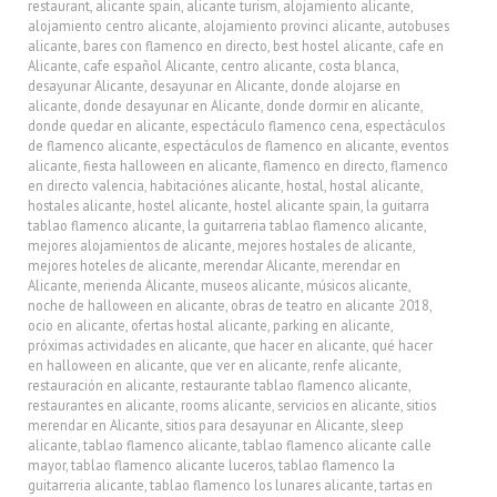
restaurant
,
alicante spain
,
alicante turism
,
alojamiento alicante
,
alojamiento centro alicante
,
alojamiento provinci alicante
,
autobuses
alicante
,
bares con flamenco en directo
,
best hostel alicante
,
cafe en
Alicante
,
cafe español Alicante
,
centro alicante
,
costa blanca
,
desayunar Alicante
,
desayunar en Alicante
,
donde alojarse en
alicante
,
donde desayunar en Alicante
,
donde dormir en alicante
,
donde quedar en alicante
,
espectáculo flamenco cena
,
espectáculos
de flamenco alicante
,
espectáculos de flamenco en alicante
,
eventos
alicante
,
fiesta halloween en alicante
,
flamenco en directo
,
flamenco
en directo valencia
,
habitaciónes alicante
,
hostal
,
hostal alicante
,
hostales alicante
,
hostel alicante
,
hostel alicante spain
,
la guitarra
tablao flamenco alicante
,
la guitarreria tablao flamenco alicante
,
mejores alojamientos de alicante
,
mejores hostales de alicante
,
mejores hoteles de alicante
,
merendar Alicante
,
merendar en
Alicante
,
merienda Alicante
,
museos alicante
,
músicos alicante
,
noche de halloween en alicante
,
obras de teatro en alicante 2018
,
ocio en alicante
,
ofertas hostal alicante
,
parking en alicante
,
próximas actividades en alicante
,
que hacer en alicante
,
qué hacer
en halloween en alicante
,
que ver en alicante
,
renfe alicante
,
restauración en alicante
,
restaurante tablao flamenco alicante
,
restaurantes en alicante
,
rooms alicante
,
servicios en alicante
,
sitios
merendar en Alicante
,
sitios para desayunar en Alicante
,
sleep
alicante
,
tablao flamenco alicante
,
tablao flamenco alicante calle
mayor
,
tablao flamenco alicante luceros
,
tablao flamenco la
guitarreria alicante
,
tablao flamenco los lunares alicante
,
tartas en