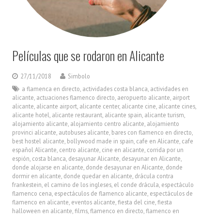
Películas que se rodaron en Alicante
27/11/2018
Simbolo
a flamenca en directo
,
actividades costa blanca
,
actividades en
alicante
,
actuaciones flamenco directo
,
aeropuerto alicante
,
airport
alicante
,
alicante airport
,
alicante center
,
alicante cine
,
alicante cines
,
alicante hotel
,
alicante restaurant
,
alicante spain
,
alicante turism
,
alojamiento alicante
,
alojamiento centro alicante
,
alojamiento
provinci alicante
,
autobuses alicante
,
bares con flamenco en directo
,
best hostel alicante
,
bollywood made in spain
,
cafe en Alicante
,
cafe
español Alicante
,
centro alicante
,
cine en alicante
,
corrida por un
espión
,
costa blanca
,
desayunar Alicante
,
desayunar en Alicante
,
donde alojarse en alicante
,
donde desayunar en Alicante
,
donde
dormir en alicante
,
donde quedar en alicante
,
drácula contra
frankestein
,
el camino de los ingleses
,
el conde drácula
,
espectáculo
flamenco cena
,
espectáculos de flamenco alicante
,
espectáculos de
flamenco en alicante
,
eventos alicante
,
fiesta del cine
,
fiesta
halloween en alicante
,
films
,
flamenco en directo
,
flamenco en