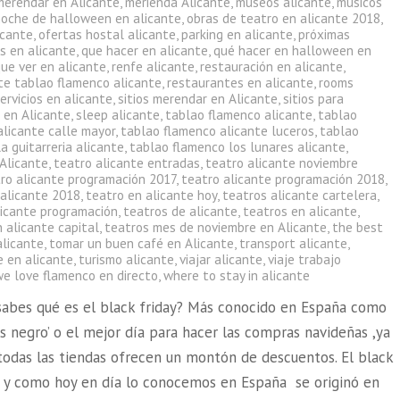
merendar en Alicante
,
merienda Alicante
,
museos alicante
,
músicos
noche de halloween en alicante
,
obras de teatro en alicante 2018
,
icante
,
ofertas hostal alicante
,
parking en alicante
,
próximas
s en alicante
,
que hacer en alicante
,
qué hacer en halloween en
ue ver en alicante
,
renfe alicante
,
restauración en alicante
,
te tablao flamenco alicante
,
restaurantes en alicante
,
rooms
ervicios en alicante
,
sitios merendar en Alicante
,
sitios para
 en Alicante
,
sleep alicante
,
tablao flamenco alicante
,
tablao
alicante calle mayor
,
tablao flamenco alicante luceros
,
tablao
a guitarreria alicante
,
tablao flamenco los lunares alicante
,
 Alicante
,
teatro alicante entradas
,
teatro alicante noviembre
ro alicante programación 2017
,
teatro alicante programación 2018
,
 alicante 2018
,
teatro en alicante hoy
,
teatros alicante cartelera
,
licante programación
,
teatros de alicante
,
teatros en alicante
,
 alicante capital
,
teatros mes de noviembre en Alicante
,
the best
alicante
,
tomar un buen café en Alicante
,
transport alicante
,
e en alicante
,
turismo alicante
,
viajar alicante
,
viaje trabajo
we love flamenco en directo
,
where to stay in alicante
sabes qué es el black friday? Más conocido en España como
es negro’ o el mejor día para hacer las compras navideñas ,ya
 todas las tiendas ofrecen un montón de descuentos. El black
al y como hoy en día lo conocemos en España se originó en