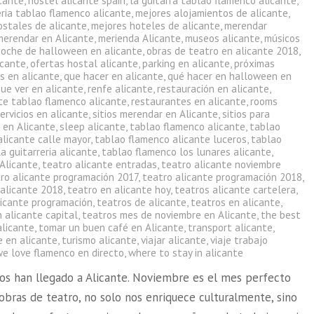
icante
,
hostel alicante spain
,
la guitarra tablao flamenco alicante
,
eria tablao flamenco alicante
,
mejores alojamientos de alicante
,
ostales de alicante
,
mejores hoteles de alicante
,
merendar
merendar en Alicante
,
merienda Alicante
,
museos alicante
,
músicos
noche de halloween en alicante
,
obras de teatro en alicante 2018
,
icante
,
ofertas hostal alicante
,
parking en alicante
,
próximas
s en alicante
,
que hacer en alicante
,
qué hacer en halloween en
ue ver en alicante
,
renfe alicante
,
restauración en alicante
,
te tablao flamenco alicante
,
restaurantes en alicante
,
rooms
ervicios en alicante
,
sitios merendar en Alicante
,
sitios para
 en Alicante
,
sleep alicante
,
tablao flamenco alicante
,
tablao
alicante calle mayor
,
tablao flamenco alicante luceros
,
tablao
a guitarreria alicante
,
tablao flamenco los lunares alicante
,
 Alicante
,
teatro alicante entradas
,
teatro alicante noviembre
ro alicante programación 2017
,
teatro alicante programación 2018
,
 alicante 2018
,
teatro en alicante hoy
,
teatros alicante cartelera
,
licante programación
,
teatros de alicante
,
teatros en alicante
,
 alicante capital
,
teatros mes de noviembre en Alicante
,
the best
alicante
,
tomar un buen café en Alicante
,
transport alicante
,
e en alicante
,
turismo alicante
,
viajar alicante
,
viaje trabajo
we love flamenco en directo
,
where to stay in alicante
ros han llegado a Alicante. Noviembre es el mes perfecto
obras de teatro, no solo nos enriquece culturalmente, sino