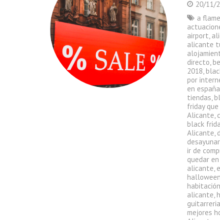
20/11/
a flam
actuacion
airport
,
al
alicante t
alojamient
directo
,
be
2018
,
blac
por intern
en españ
tiendas
,
b
friday que
Alicante
,
black frid
Alicante
,
desayunar
ir de comp
quedar en
alicante
,
halloween
habitació
alicante
,
h
guitarreri
mejores h