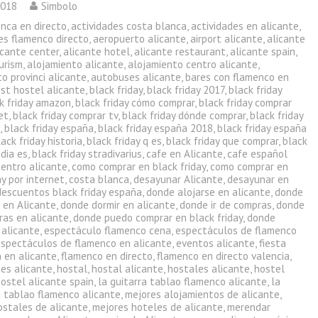
2018
Simbolo
enca en directo
,
actividades costa blanca
,
actividades en alicante
,
es flamenco directo
,
aeropuerto alicante
,
airport alicante
,
alicante
icante center
,
alicante hotel
,
alicante restaurant
,
alicante spain
,
urism
,
alojamiento alicante
,
alojamiento centro alicante
,
o provinci alicante
,
autobuses alicante
,
bares con flamenco en
st hostel alicante
,
black friday
,
black friday 2017
,
black friday
k friday amazon
,
black friday cómo comprar
,
black friday comprar
et
,
black friday comprar tv
,
black friday dónde comprar
,
black friday
a
,
black friday españa
,
black friday españa 2018
,
black friday españa
lack friday historia
,
black friday q es
,
black friday que comprar
,
black
 dia es
,
black friday stradivarius
,
cafe en Alicante
,
cafe español
centro alicante
,
como comprar en black friday
,
como comprar en
ay por internet
,
costa blanca
,
desayunar Alicante
,
desayunar en
descuentos black friday españa
,
donde alojarse en alicante
,
donde
 en Alicante
,
donde dormir en alicante
,
donde ir de compras
,
donde
ras en alicante
,
donde puedo comprar en black friday
,
donde
 alicante
,
espectáculo flamenco cena
,
espectáculos de flamenco
espectáculos de flamenco en alicante
,
eventos alicante
,
fiesta
 en alicante
,
flamenco en directo
,
flamenco en directo valencia
,
nes alicante
,
hostal
,
hostal alicante
,
hostales alicante
,
hostel
ostel alicante spain
,
la guitarra tablao flamenco alicante
,
la
a tablao flamenco alicante
,
mejores alojamientos de alicante
,
ostales de alicante
,
mejores hoteles de alicante
,
merendar