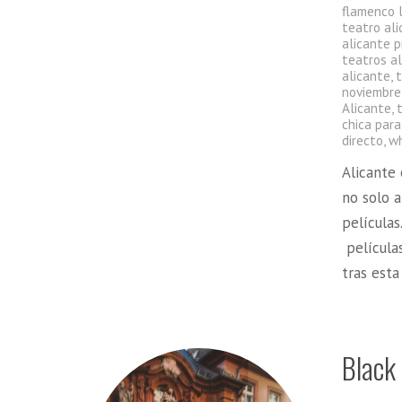
flamenco 
teatro al
alicante 
teatros al
alicante
,
noviembre
Alicante
,
chica para
directo
,
wh
Alicante 
no solo a
películas
películas
tras est
Black