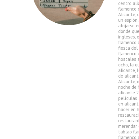
centro al
flamenco 
Alicante
,
un espión
alojarse e
donde que
ingleses
,
flamenco 
fiesta del
flamenco 
hostales 
ocho
,
la g
alicante
,
l
de alican
Alicante
,
noche de 
alicante 
películas 
en alican
hacer en 
restauraci
restauran
merendar 
tablao fl
flamenco 