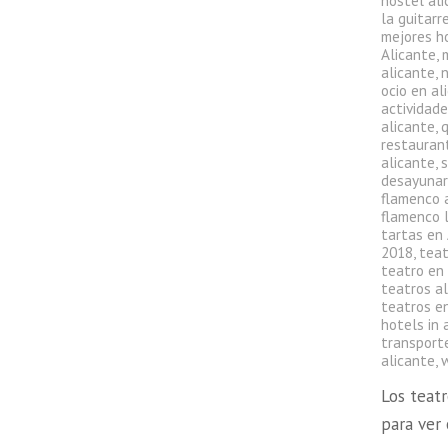
hostel al
la guitarr
mejores h
Alicante
,
alicante
,
ocio en al
actividade
alicante
,
q
restauran
alicante
,
s
desayunar
flamenco 
flamenco l
tartas en
2018
,
teat
teatro en
teatros a
teatros en
hotels in 
transport
alicante
,
Los teat
para ver 