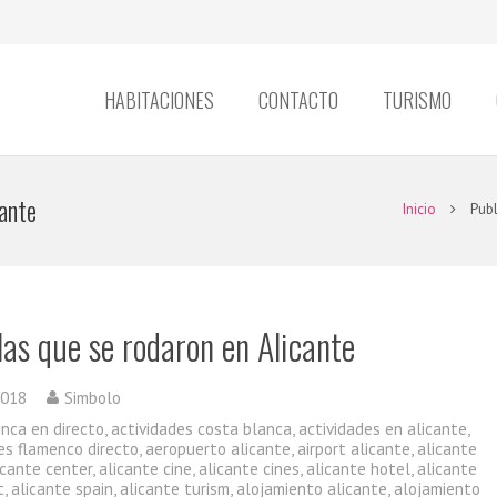
HABITACIONES
CONTACTO
TURISMO
ante
Inicio
Publ
las que se rodaron en Alicante
2018
Simbolo
enca en directo
,
actividades costa blanca
,
actividades en alicante
,
es flamenco directo
,
aeropuerto alicante
,
airport alicante
,
alicante
icante center
,
alicante cine
,
alicante cines
,
alicante hotel
,
alicante
t
,
alicante spain
,
alicante turism
,
alojamiento alicante
,
alojamiento