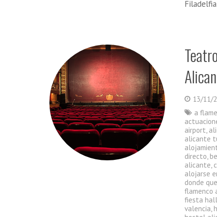
Filadelfi
Teatr
Alican
13/11/
a flam
actuacion
airport
,
al
alicante t
alojamient
directo
,
be
alicante
,
alojarse e
donde que
flamenco 
fiesta ha
valencia
,