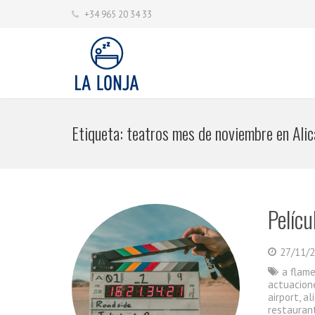
+34 965 20 34 33
Etiqueta:
teatros mes de noviembre en Alic
Pelícu
27/11/
a flam
actuacion
airport
,
al
restauran