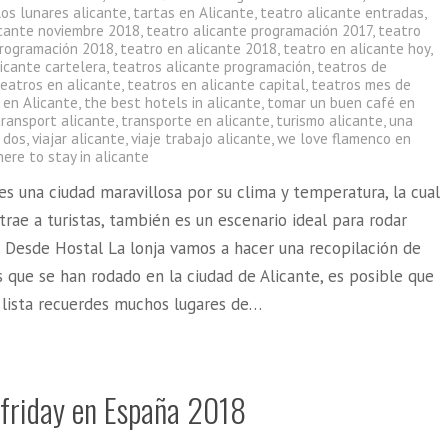
los lunares alicante
,
tartas en Alicante
,
teatro alicante entradas
,
icante noviembre 2018
,
teatro alicante programación 2017
,
teatro
programación 2018
,
teatro en alicante 2018
,
teatro en alicante hoy
,
icante cartelera
,
teatros alicante programación
,
teatros de
teatros en alicante
,
teatros en alicante capital
,
teatros mes de
 en Alicante
,
the best hotels in alicante
,
tomar un buen café en
transport alicante
,
transporte en alicante
,
turismo alicante
,
una
 dos
,
viajar alicante
,
viaje trabajo alicante
,
we love flamenco en
ere to stay in alicante
es una ciudad maravillosa por su clima y temperatura, la cual
trae a turistas, también es un escenario ideal para rodar
. Desde Hostal La lonja vamos a hacer una recopilación de
 que se han rodado en la ciudad de Alicante, es posible que
a lista recuerdes muchos lugares de…
 friday en España 2018