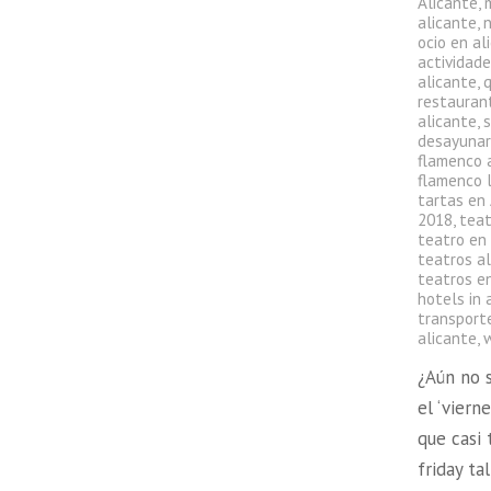
Alicante
,
alicante
,
ocio en al
actividade
alicante
,
q
restauran
alicante
,
s
desayunar
flamenco 
flamenco l
tartas en
2018
,
teat
teatro en
teatros a
teatros en
hotels in 
transport
alicante
,
¿Aún no 
el ‘viern
que casi
friday t