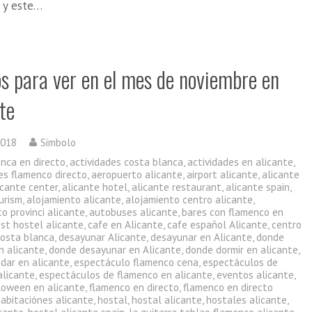
a y este…
os para ver en el mes de noviembre en
te
2018
Simbolo
enca en directo
,
actividades costa blanca
,
actividades en alicante
,
es flamenco directo
,
aeropuerto alicante
,
airport alicante
,
alicante
icante center
,
alicante hotel
,
alicante restaurant
,
alicante spain
,
urism
,
alojamiento alicante
,
alojamiento centro alicante
,
o provinci alicante
,
autobuses alicante
,
bares con flamenco en
st hostel alicante
,
cafe en Alicante
,
cafe español Alicante
,
centro
costa blanca
,
desayunar Alicante
,
desayunar en Alicante
,
donde
n alicante
,
donde desayunar en Alicante
,
donde dormir en alicante
,
dar en alicante
,
espectáculo flamenco cena
,
espectáculos de
alicante
,
espectáculos de flamenco en alicante
,
eventos alicante
,
lloween en alicante
,
flamenco en directo
,
flamenco en directo
habitaciónes alicante
,
hostal
,
hostal alicante
,
hostales alicante
,