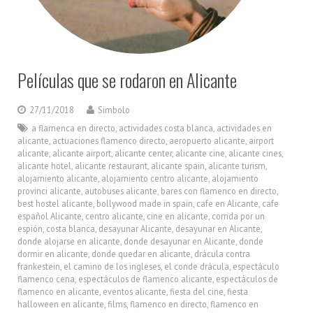
Películas que se rodaron en Alicante
27/11/2018
Simbolo
a flamenca en directo
,
actividades costa blanca
,
actividades en
alicante
,
actuaciones flamenco directo
,
aeropuerto alicante
,
airport
alicante
,
alicante airport
,
alicante center
,
alicante cine
,
alicante cines
,
alicante hotel
,
alicante restaurant
,
alicante spain
,
alicante turism
,
alojamiento alicante
,
alojamiento centro alicante
,
alojamiento
provinci alicante
,
autobuses alicante
,
bares con flamenco en directo
,
best hostel alicante
,
bollywood made in spain
,
cafe en Alicante
,
cafe
español Alicante
,
centro alicante
,
cine en alicante
,
corrida por un
espión
,
costa blanca
,
desayunar Alicante
,
desayunar en Alicante
,
donde alojarse en alicante
,
donde desayunar en Alicante
,
donde
dormir en alicante
,
donde quedar en alicante
,
drácula contra
frankestein
,
el camino de los ingleses
,
el conde drácula
,
espectáculo
flamenco cena
,
espectáculos de flamenco alicante
,
espectáculos de
flamenco en alicante
,
eventos alicante
,
fiesta del cine
,
fiesta
halloween en alicante
,
films
,
flamenco en directo
,
flamenco en