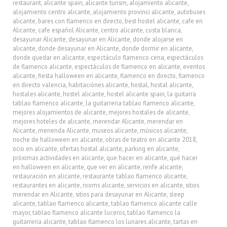
restaurant
,
alicante spain
,
alicante turism
,
alojamiento alicante
,
alojamiento centro alicante
,
alojamiento provinci alicante
,
autobuses
alicante
,
bares con flamenco en directo
,
best hostel alicante
,
cafe en
Alicante
,
cafe español Alicante
,
centro alicante
,
costa blanca
,
desayunar Alicante
,
desayunar en Alicante
,
donde alojarse en
alicante
,
donde desayunar en Alicante
,
donde dormir en alicante
,
donde quedar en alicante
,
espectáculo flamenco cena
,
espectáculos
de flamenco alicante
,
espectáculos de flamenco en alicante
,
eventos
alicante
,
fiesta halloween en alicante
,
flamenco en directo
,
flamenco
en directo valencia
,
habitaciónes alicante
,
hostal
,
hostal alicante
,
hostales alicante
,
hostel alicante
,
hostel alicante spain
,
la guitarra
tablao flamenco alicante
,
la guitarreria tablao flamenco alicante
,
mejores alojamientos de alicante
,
mejores hostales de alicante
,
mejores hoteles de alicante
,
merendar Alicante
,
merendar en
Alicante
,
merienda Alicante
,
museos alicante
,
músicos alicante
,
noche de halloween en alicante
,
obras de teatro en alicante 2018
,
ocio en alicante
,
ofertas hostal alicante
,
parking en alicante
,
próximas actividades en alicante
,
que hacer en alicante
,
qué hacer
en halloween en alicante
,
que ver en alicante
,
renfe alicante
,
restauración en alicante
,
restaurante tablao flamenco alicante
,
restaurantes en alicante
,
rooms alicante
,
servicios en alicante
,
sitios
merendar en Alicante
,
sitios para desayunar en Alicante
,
sleep
alicante
,
tablao flamenco alicante
,
tablao flamenco alicante calle
mayor
,
tablao flamenco alicante luceros
,
tablao flamenco la
guitarreria alicante
,
tablao flamenco los lunares alicante
,
tartas en