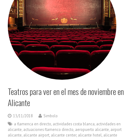
Teatros para ver en el mes de noviembre en
Alicante
13/11/2018
Simbolo
a flamenca en directo
,
actividades costa blanca
,
actividades en
alicante
,
actuaciones flamenco directo
,
aeropuerto alicante
,
airport
alicante
,
alicante airport
,
alicante center
,
alicante hotel
,
alicante