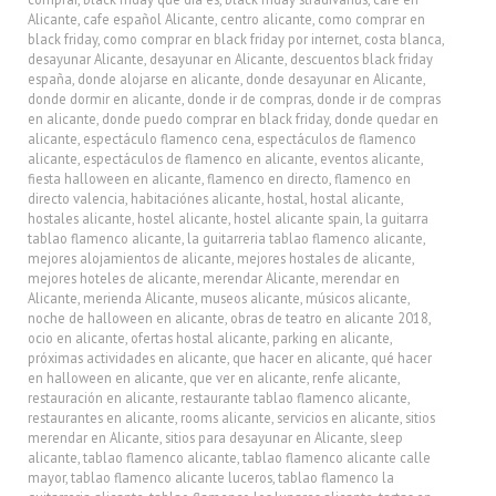
Alicante
,
cafe español Alicante
,
centro alicante
,
como comprar en
black friday
,
como comprar en black friday por internet
,
costa blanca
,
desayunar Alicante
,
desayunar en Alicante
,
descuentos black friday
españa
,
donde alojarse en alicante
,
donde desayunar en Alicante
,
donde dormir en alicante
,
donde ir de compras
,
donde ir de compras
en alicante
,
donde puedo comprar en black friday
,
donde quedar en
alicante
,
espectáculo flamenco cena
,
espectáculos de flamenco
alicante
,
espectáculos de flamenco en alicante
,
eventos alicante
,
fiesta halloween en alicante
,
flamenco en directo
,
flamenco en
directo valencia
,
habitaciónes alicante
,
hostal
,
hostal alicante
,
hostales alicante
,
hostel alicante
,
hostel alicante spain
,
la guitarra
tablao flamenco alicante
,
la guitarreria tablao flamenco alicante
,
mejores alojamientos de alicante
,
mejores hostales de alicante
,
mejores hoteles de alicante
,
merendar Alicante
,
merendar en
Alicante
,
merienda Alicante
,
museos alicante
,
músicos alicante
,
noche de halloween en alicante
,
obras de teatro en alicante 2018
,
ocio en alicante
,
ofertas hostal alicante
,
parking en alicante
,
próximas actividades en alicante
,
que hacer en alicante
,
qué hacer
en halloween en alicante
,
que ver en alicante
,
renfe alicante
,
restauración en alicante
,
restaurante tablao flamenco alicante
,
restaurantes en alicante
,
rooms alicante
,
servicios en alicante
,
sitios
merendar en Alicante
,
sitios para desayunar en Alicante
,
sleep
alicante
,
tablao flamenco alicante
,
tablao flamenco alicante calle
mayor
,
tablao flamenco alicante luceros
,
tablao flamenco la