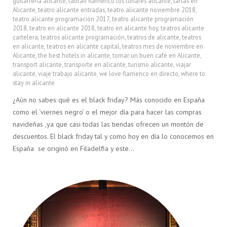
guitarreria alicante
,
tablao flamenco los lunares alicante
,
tartas en
Alicante
,
teatro alicante entradas
,
teatro alicante noviembre 2018
,
teatro alicante programación 2017
,
teatro alicante programación
2018
,
teatro en alicante 2018
,
teatro en alicante hoy
,
teatros alicante
cartelera
,
teatros alicante programación
,
teatros de alicante
,
teatros
en alicante
,
teatros en alicante capital
,
teatros mes de noviembre en
Alicante
,
the best hotels in alicante
,
tomar un buen café en Alicante
,
transport alicante
,
transporte en alicante
,
turismo alicante
,
viajar
alicante
,
viaje trabajo alicante
,
we love flamenco en directo
,
where to
stay in alicante
¿Aún no sabes qué es el black friday? Más conocido en España
como el ‘viernes negro’ o el mejor día para hacer las compras
navideñas ,ya que casi todas las tiendas ofrecen un montón de
descuentos. El black friday tal y como hoy en día lo conocemos en
España se originó en Filadelfia y este…