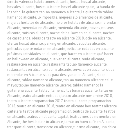
directo valencia
,
habitaciónes alicante
,
hostal
,
hostal alicante
,
hostales alicante
,
hostel alicante
,
hostel alicante spain
,
la banda de
los ocho
,
la guitarra tablao flamenco alicante
,
la guitarreria tablao
flamenco alicante
,
lo imposible
,
mejores alojamientos de alicante
,
mejores hostales de alicante
,
mejores hoteles de alicante
,
merendar
Alicante
,
merendar en Alicante
,
merienda Alicante
,
movies
,
museos
alicante
,
músicos alicante
,
noche de halloween en alicante
,
noches
de casablanca
,
obras de teatro en alicante 2018
,
ocio en alicante
,
ofertas hostal alicante
,
parking en alicante
,
películas alicante
,
películas que se rodaron en alicante
,
películas rodadas en alicante
,
próximas actividades en alicante
,
que hacer en alicante
,
qué hacer
en halloween en alicante
,
que ver en alicante
,
renfe alicante
,
restauración en alicante
,
restaurante tablao flamenco alicante
,
restaurantes en alicante
,
rooms alicante
,
servicios en alicante
,
sitios
merendar en Alicante
,
sitios para desayunar en Alicante
,
sleep
alicante
,
tablao flamenco alicante
,
tablao flamenco alicante calle
mayor
,
tablao flamenco alicante luceros
,
tablao flamenco la
guitarreria alicante
,
tablao flamenco los lunares alicante
,
tartas en
Alicante
,
teatro alicante entradas
,
teatro alicante noviembre 2018
,
teatro alicante programación 2017
,
teatro alicante programación
2018
,
teatro en alicante 2018
,
teatro en alicante hoy
,
teatros alicante
cartelera
,
teatros alicante programación
,
teatros de alicante
,
teatros
en alicante
,
teatros en alicante capital
,
teatros mes de noviembre en
Alicante
,
the best hotels in alicante
,
tomar un buen café en Alicante
,
transport alicante
,
transporte en alicante
,
turismo alicante
,
una chica