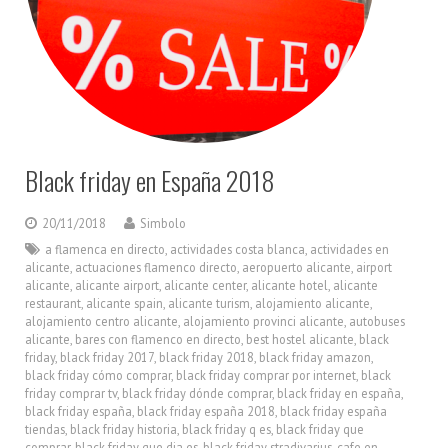
Black friday en España 2018
20/11/2018
Simbolo
a flamenca en directo
,
actividades costa blanca
,
actividades en
alicante
,
actuaciones flamenco directo
,
aeropuerto alicante
,
airport
alicante
,
alicante airport
,
alicante center
,
alicante hotel
,
alicante
restaurant
,
alicante spain
,
alicante turism
,
alojamiento alicante
,
alojamiento centro alicante
,
alojamiento provinci alicante
,
autobuses
alicante
,
bares con flamenco en directo
,
best hostel alicante
,
black
friday
,
black friday 2017
,
black friday 2018
,
black friday amazon
,
black friday cómo comprar
,
black friday comprar por internet
,
black
friday comprar tv
,
black friday dónde comprar
,
black friday en españa
,
black friday españa
,
black friday españa 2018
,
black friday españa
tiendas
,
black friday historia
,
black friday q es
,
black friday que
comprar
,
black friday que dia es
,
black friday stradivarius
,
cafe en