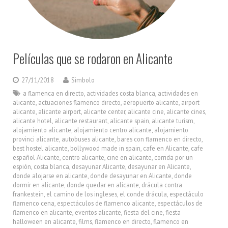
Películas que se rodaron en Alicante
27/11/2018
Simbolo
a flamenca en directo
,
actividades costa blanca
,
actividades en
alicante
,
actuaciones flamenco directo
,
aeropuerto alicante
,
airport
alicante
,
alicante airport
,
alicante center
,
alicante cine
,
alicante cines
,
alicante hotel
,
alicante restaurant
,
alicante spain
,
alicante turism
,
alojamiento alicante
,
alojamiento centro alicante
,
alojamiento
provinci alicante
,
autobuses alicante
,
bares con flamenco en directo
,
best hostel alicante
,
bollywood made in spain
,
cafe en Alicante
,
cafe
español Alicante
,
centro alicante
,
cine en alicante
,
corrida por un
espión
,
costa blanca
,
desayunar Alicante
,
desayunar en Alicante
,
donde alojarse en alicante
,
donde desayunar en Alicante
,
donde
dormir en alicante
,
donde quedar en alicante
,
drácula contra
frankestein
,
el camino de los ingleses
,
el conde drácula
,
espectáculo
flamenco cena
,
espectáculos de flamenco alicante
,
espectáculos de
flamenco en alicante
,
eventos alicante
,
fiesta del cine
,
fiesta
halloween en alicante
,
films
,
flamenco en directo
,
flamenco en