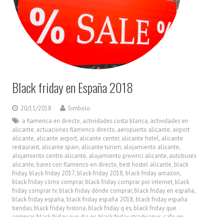
Black friday en España 2018
20/11/2018
Simbolo
a flamenca en directo
,
actividades costa blanca
,
actividades en
alicante
,
actuaciones flamenco directo
,
aeropuerto alicante
,
airport
alicante
,
alicante airport
,
alicante center
,
alicante hotel
,
alicante
restaurant
,
alicante spain
,
alicante turism
,
alojamiento alicante
,
alojamiento centro alicante
,
alojamiento provinci alicante
,
autobuses
alicante
,
bares con flamenco en directo
,
best hostel alicante
,
black
friday
,
black friday 2017
,
black friday 2018
,
black friday amazon
,
black friday cómo comprar
,
black friday comprar por internet
,
black
friday comprar tv
,
black friday dónde comprar
,
black friday en españa
,
black friday españa
,
black friday españa 2018
,
black friday españa
tiendas
,
black friday historia
,
black friday q es
,
black friday que
comprar
,
black friday que dia es
,
black friday stradivarius
,
cafe en