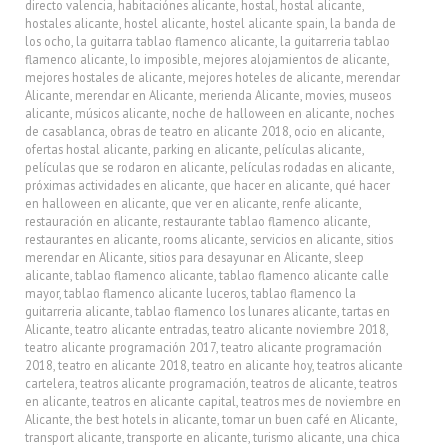
directo valencia
,
habitaciónes alicante
,
hostal
,
hostal alicante
,
hostales alicante
,
hostel alicante
,
hostel alicante spain
,
la banda de
los ocho
,
la guitarra tablao flamenco alicante
,
la guitarreria tablao
flamenco alicante
,
lo imposible
,
mejores alojamientos de alicante
,
mejores hostales de alicante
,
mejores hoteles de alicante
,
merendar
Alicante
,
merendar en Alicante
,
merienda Alicante
,
movies
,
museos
alicante
,
músicos alicante
,
noche de halloween en alicante
,
noches
de casablanca
,
obras de teatro en alicante 2018
,
ocio en alicante
,
ofertas hostal alicante
,
parking en alicante
,
películas alicante
,
películas que se rodaron en alicante
,
películas rodadas en alicante
,
próximas actividades en alicante
,
que hacer en alicante
,
qué hacer
en halloween en alicante
,
que ver en alicante
,
renfe alicante
,
restauración en alicante
,
restaurante tablao flamenco alicante
,
restaurantes en alicante
,
rooms alicante
,
servicios en alicante
,
sitios
merendar en Alicante
,
sitios para desayunar en Alicante
,
sleep
alicante
,
tablao flamenco alicante
,
tablao flamenco alicante calle
mayor
,
tablao flamenco alicante luceros
,
tablao flamenco la
guitarreria alicante
,
tablao flamenco los lunares alicante
,
tartas en
Alicante
,
teatro alicante entradas
,
teatro alicante noviembre 2018
,
teatro alicante programación 2017
,
teatro alicante programación
2018
,
teatro en alicante 2018
,
teatro en alicante hoy
,
teatros alicante
cartelera
,
teatros alicante programación
,
teatros de alicante
,
teatros
en alicante
,
teatros en alicante capital
,
teatros mes de noviembre en
Alicante
,
the best hotels in alicante
,
tomar un buen café en Alicante
,
transport alicante
,
transporte en alicante
,
turismo alicante
,
una chica