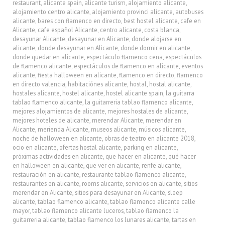
restaurant
,
alicante spain
,
alicante turism
,
alojamiento alicante
,
alojamiento centro alicante
,
alojamiento provinci alicante
,
autobuses
alicante
,
bares con flamenco en directo
,
best hostel alicante
,
cafe en
Alicante
,
cafe español Alicante
,
centro alicante
,
costa blanca
,
desayunar Alicante
,
desayunar en Alicante
,
donde alojarse en
alicante
,
donde desayunar en Alicante
,
donde dormir en alicante
,
donde quedar en alicante
,
espectáculo flamenco cena
,
espectáculos
de flamenco alicante
,
espectáculos de flamenco en alicante
,
eventos
alicante
,
fiesta halloween en alicante
,
flamenco en directo
,
flamenco
en directo valencia
,
habitaciónes alicante
,
hostal
,
hostal alicante
,
hostales alicante
,
hostel alicante
,
hostel alicante spain
,
la guitarra
tablao flamenco alicante
,
la guitarreria tablao flamenco alicante
,
mejores alojamientos de alicante
,
mejores hostales de alicante
,
mejores hoteles de alicante
,
merendar Alicante
,
merendar en
Alicante
,
merienda Alicante
,
museos alicante
,
músicos alicante
,
noche de halloween en alicante
,
obras de teatro en alicante 2018
,
ocio en alicante
,
ofertas hostal alicante
,
parking en alicante
,
próximas actividades en alicante
,
que hacer en alicante
,
qué hacer
en halloween en alicante
,
que ver en alicante
,
renfe alicante
,
restauración en alicante
,
restaurante tablao flamenco alicante
,
restaurantes en alicante
,
rooms alicante
,
servicios en alicante
,
sitios
merendar en Alicante
,
sitios para desayunar en Alicante
,
sleep
alicante
,
tablao flamenco alicante
,
tablao flamenco alicante calle
mayor
,
tablao flamenco alicante luceros
,
tablao flamenco la
guitarreria alicante
,
tablao flamenco los lunares alicante
,
tartas en