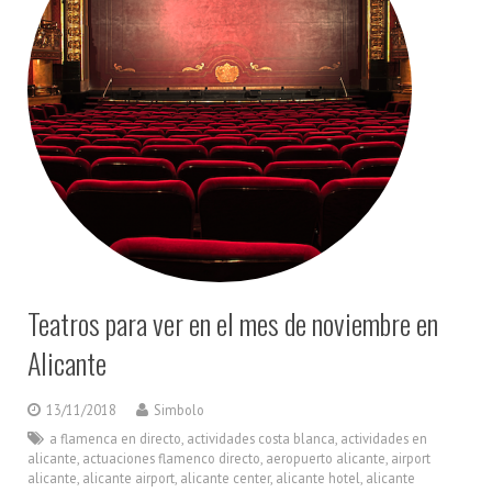
Teatros para ver en el mes de noviembre en
Alicante
13/11/2018
Simbolo
a flamenca en directo
,
actividades costa blanca
,
actividades en
alicante
,
actuaciones flamenco directo
,
aeropuerto alicante
,
airport
alicante
,
alicante airport
,
alicante center
,
alicante hotel
,
alicante