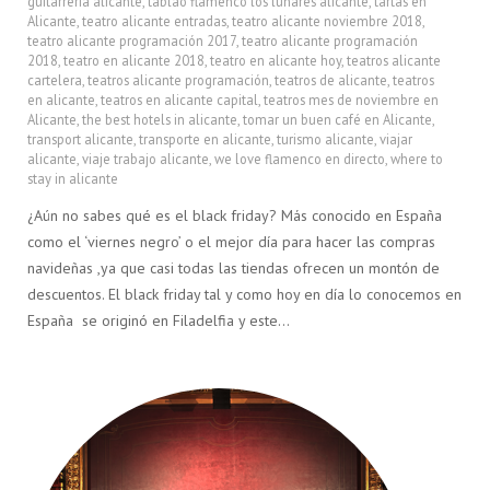
guitarreria alicante
,
tablao flamenco los lunares alicante
,
tartas en
Alicante
,
teatro alicante entradas
,
teatro alicante noviembre 2018
,
teatro alicante programación 2017
,
teatro alicante programación
2018
,
teatro en alicante 2018
,
teatro en alicante hoy
,
teatros alicante
cartelera
,
teatros alicante programación
,
teatros de alicante
,
teatros
en alicante
,
teatros en alicante capital
,
teatros mes de noviembre en
Alicante
,
the best hotels in alicante
,
tomar un buen café en Alicante
,
transport alicante
,
transporte en alicante
,
turismo alicante
,
viajar
alicante
,
viaje trabajo alicante
,
we love flamenco en directo
,
where to
stay in alicante
¿Aún no sabes qué es el black friday? Más conocido en España
como el ‘viernes negro’ o el mejor día para hacer las compras
navideñas ,ya que casi todas las tiendas ofrecen un montón de
descuentos. El black friday tal y como hoy en día lo conocemos en
España se originó en Filadelfia y este…