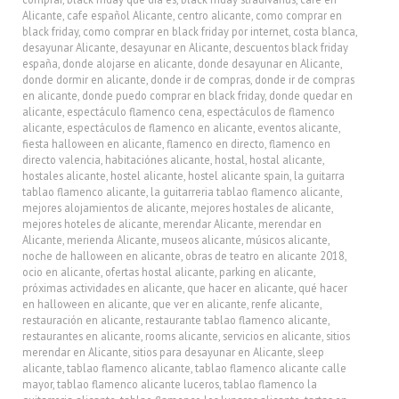
Alicante
,
cafe español Alicante
,
centro alicante
,
como comprar en
black friday
,
como comprar en black friday por internet
,
costa blanca
,
desayunar Alicante
,
desayunar en Alicante
,
descuentos black friday
españa
,
donde alojarse en alicante
,
donde desayunar en Alicante
,
donde dormir en alicante
,
donde ir de compras
,
donde ir de compras
en alicante
,
donde puedo comprar en black friday
,
donde quedar en
alicante
,
espectáculo flamenco cena
,
espectáculos de flamenco
alicante
,
espectáculos de flamenco en alicante
,
eventos alicante
,
fiesta halloween en alicante
,
flamenco en directo
,
flamenco en
directo valencia
,
habitaciónes alicante
,
hostal
,
hostal alicante
,
hostales alicante
,
hostel alicante
,
hostel alicante spain
,
la guitarra
tablao flamenco alicante
,
la guitarreria tablao flamenco alicante
,
mejores alojamientos de alicante
,
mejores hostales de alicante
,
mejores hoteles de alicante
,
merendar Alicante
,
merendar en
Alicante
,
merienda Alicante
,
museos alicante
,
músicos alicante
,
noche de halloween en alicante
,
obras de teatro en alicante 2018
,
ocio en alicante
,
ofertas hostal alicante
,
parking en alicante
,
próximas actividades en alicante
,
que hacer en alicante
,
qué hacer
en halloween en alicante
,
que ver en alicante
,
renfe alicante
,
restauración en alicante
,
restaurante tablao flamenco alicante
,
restaurantes en alicante
,
rooms alicante
,
servicios en alicante
,
sitios
merendar en Alicante
,
sitios para desayunar en Alicante
,
sleep
alicante
,
tablao flamenco alicante
,
tablao flamenco alicante calle
mayor
,
tablao flamenco alicante luceros
,
tablao flamenco la