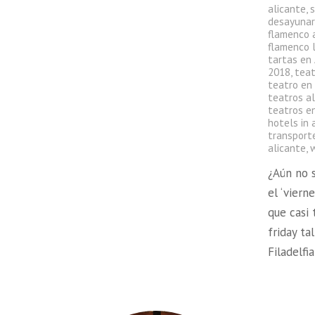
alicante
,
s
desayunar
flamenco 
flamenco l
tartas en
2018
,
teat
teatro en
teatros a
teatros en
hotels in 
transport
alicante
,
¿Aún no 
el ‘viern
que casi
friday t
Filadelfi