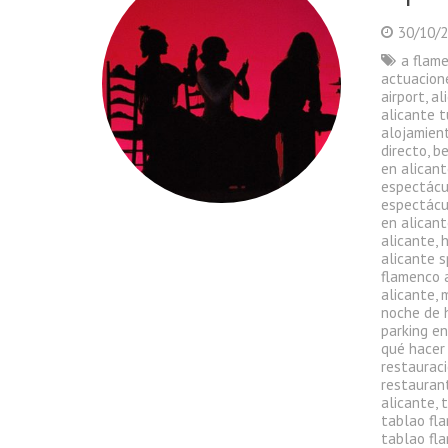
30/10/
a flam
actuacion
airport
,
al
alicante t
alojamient
directo
,
be
en alican
espectácu
espectácu
en alican
alicante
,
alicante s
flamenco 
alicante
,
noche de 
parking en
qué hacer
restauraci
restauran
alicante
,
tablao fl
tablao fl