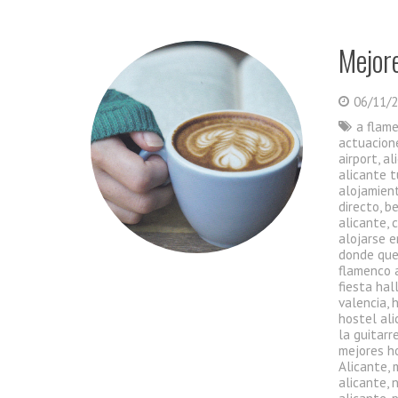
Mejore
06/11/
a flam
actuacion
airport
,
al
alicante t
alojamient
directo
,
be
alicante
,
alojarse e
donde que
flamenco 
fiesta ha
valencia
,
hostel al
la guitarr
mejores h
Alicante
,
alicante
,