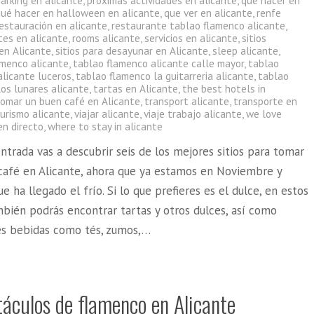
arking en alicante
,
próximas actividades en alicante
,
que hacer en
qué hacer en halloween en alicante
,
que ver en alicante
,
renfe
estauración en alicante
,
restaurante tablao flamenco alicante
,
tes en alicante
,
rooms alicante
,
servicios en alicante
,
sitios
en Alicante
,
sitios para desayunar en Alicante
,
sleep alicante
,
amenco alicante
,
tablao flamenco alicante calle mayor
,
tablao
alicante luceros
,
tablao flamenco la guitarreria alicante
,
tablao
los lunares alicante
,
tartas en Alicante
,
the best hotels in
tomar un buen café en Alicante
,
transport alicante
,
transporte en
urismo alicante
,
viajar alicante
,
viaje trabajo alicante
,
we love
en directo
,
where to stay in alicante
ntrada vas a descubrir seis de los mejores sitios para tomar
café en Alicante, ahora que ya estamos en Noviembre y
e ha llegado el frío. Si lo que prefieres es el dulce, en estos
mbién podrás encontrar tartas y otros dulces, así como
es bebidas como tés, zumos,…
táculos de flamenco en Alicante