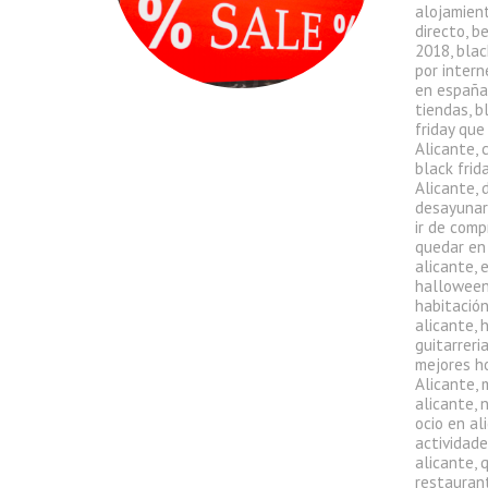
alojamient
directo
,
be
2018
,
blac
por intern
en españ
tiendas
,
b
friday que
Alicante
,
black frid
Alicante
,
desayunar
ir de comp
quedar en
alicante
,
halloween
habitació
alicante
,
h
guitarreri
mejores h
Alicante
,
alicante
,
ocio en al
actividade
alicante
,
q
restauran