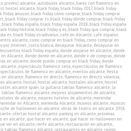
o provinci alicante
,
autobuses alicante
,
bares con flamenco en
st hostel alicante
,
black friday
,
black friday 2017
,
black friday
k friday amazon
,
black friday cómo comprar
,
black friday comprar
et
,
black friday comprar tv
,
black friday dónde comprar
,
black friday
a
,
black friday españa
,
black friday españa 2018
,
black friday españa
lack friday historia
,
black friday q es
,
black friday que comprar
,
black
 dia es
,
black friday stradivarius
,
cafe en Alicante
,
cafe español
centro alicante
,
como comprar en black friday
,
como comprar en
ay por internet
,
costa blanca
,
desayunar Alicante
,
desayunar en
descuentos black friday españa
,
donde alojarse en alicante
,
donde
 en Alicante
,
donde dormir en alicante
,
donde ir de compras
,
donde
ras en alicante
,
donde puedo comprar en black friday
,
donde
 alicante
,
espectáculo flamenco cena
,
espectáculos de flamenco
espectáculos de flamenco en alicante
,
eventos alicante
,
fiesta
 en alicante
,
flamenco en directo
,
flamenco en directo valencia
,
nes alicante
,
hostal
,
hostal alicante
,
hostales alicante
,
hostel
ostel alicante spain
,
la guitarra tablao flamenco alicante
,
la
a tablao flamenco alicante
,
mejores alojamientos de alicante
,
ostales de alicante
,
mejores hoteles de alicante
,
merendar
merendar en Alicante
,
merienda Alicante
,
museos alicante
,
músicos
noche de halloween en alicante
,
obras de teatro en alicante 2018
,
icante
,
ofertas hostal alicante
,
parking en alicante
,
próximas
s en alicante
,
que hacer en alicante
,
qué hacer en halloween en
ue ver en alicante
,
renfe alicante
,
restauración en alicante
,
te tablao flamenco alicante
,
restaurantes en alicante
,
rooms