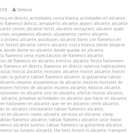
2018
Simbolo
enca en directo
,
actividades costa blanca
,
actividades en alicante
,
es flamenco directo
,
aeropuerto alicante
,
airport alicante
,
alicante
icante center
,
alicante hotel
,
alicante restaurant
,
alicante spain
,
urism
,
alojamiento alicante
,
alojamiento centro alicante
,
o provinci alicante
,
autobuses alicante
,
bares con flamenco en
st hostel alicante
,
centro alicante
,
costa blanca
,
donde alojarse
te
,
donde dormir en alicante
,
donde quedar en alicante
,
lo flamenco cena
,
espectáculos de flamenco alicante
,
los de flamenco en alicante
,
eventos alicante
,
fiesta halloween
te
,
flamenco en directo
,
flamenco en directo valencia
,
habitaciónes
hostal
,
hostal alicante
,
hostales alicante
,
hostel alicante
,
hostel
pain
,
la guitarra tablao flamenco alicante
,
la guitarreria tablao
alicante
,
mejores alojamientos de alicante
,
mejores hostales de
mejores hoteles de alicante
,
museos alicante
,
músicos alicante
,
halloween en alicante
,
ocio en alicante
,
ofertas hostal alicante
,
 alicante
,
próximas actividades en alicante
,
que hacer en alicante
,
 en halloween en alicante
,
que ver en alicante
,
renfe alicante
,
ón en alicante
,
restaurante tablao flamenco alicante
,
tes en alicante
,
rooms alicante
,
servicios en alicante
,
sleep
tablao flamenco alicante
,
tablao flamenco alicante calle mayor
,
amenco alicante luceros
,
tablao flamenco la guitarreria alicante
,
amenco los lunares alicante
,
the best hotels in alicante
,
transport