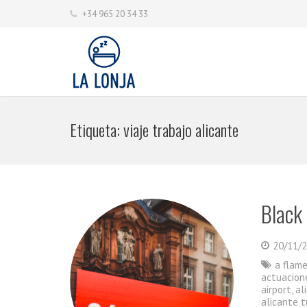
+34 965 20 34 33
Etiqueta:
viaje trabajo alicante
Black
20/11/
a flam
actuacion
airport
,
al
alicante t