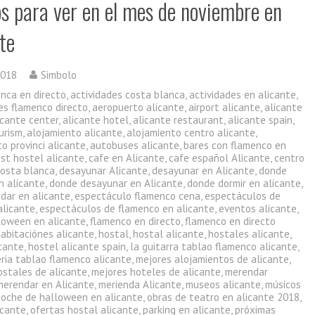
os para ver en el mes de noviembre en
te
2018
Simbolo
enca en directo
,
actividades costa blanca
,
actividades en alicante
,
es flamenco directo
,
aeropuerto alicante
,
airport alicante
,
alicante
icante center
,
alicante hotel
,
alicante restaurant
,
alicante spain
,
urism
,
alojamiento alicante
,
alojamiento centro alicante
,
o provinci alicante
,
autobuses alicante
,
bares con flamenco en
st hostel alicante
,
cafe en Alicante
,
cafe español Alicante
,
centro
costa blanca
,
desayunar Alicante
,
desayunar en Alicante
,
donde
n alicante
,
donde desayunar en Alicante
,
donde dormir en alicante
,
dar en alicante
,
espectáculo flamenco cena
,
espectáculos de
alicante
,
espectáculos de flamenco en alicante
,
eventos alicante
,
lloween en alicante
,
flamenco en directo
,
flamenco en directo
habitaciónes alicante
,
hostal
,
hostal alicante
,
hostales alicante
,
icante
,
hostel alicante spain
,
la guitarra tablao flamenco alicante
,
eria tablao flamenco alicante
,
mejores alojamientos de alicante
,
ostales de alicante
,
mejores hoteles de alicante
,
merendar
merendar en Alicante
,
merienda Alicante
,
museos alicante
,
músicos
noche de halloween en alicante
,
obras de teatro en alicante 2018
,
icante
,
ofertas hostal alicante
,
parking en alicante
,
próximas