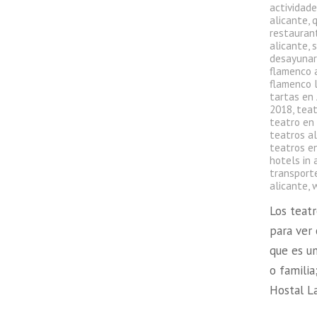
actividade
alicante
,
q
restauran
alicante
,
s
desayunar
flamenco 
flamenco l
tartas en
2018
,
teat
teatro en
teatros a
teatros en
hotels in 
transport
alicante
,
Los teat
para ver 
que es u
o familia
Hostal L