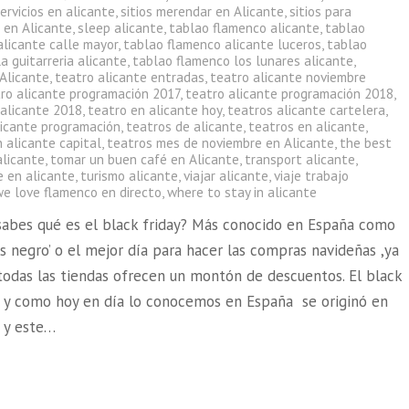
ervicios en alicante
,
sitios merendar en Alicante
,
sitios para
 en Alicante
,
sleep alicante
,
tablao flamenco alicante
,
tablao
alicante calle mayor
,
tablao flamenco alicante luceros
,
tablao
a guitarreria alicante
,
tablao flamenco los lunares alicante
,
 Alicante
,
teatro alicante entradas
,
teatro alicante noviembre
ro alicante programación 2017
,
teatro alicante programación 2018
,
 alicante 2018
,
teatro en alicante hoy
,
teatros alicante cartelera
,
licante programación
,
teatros de alicante
,
teatros en alicante
,
 alicante capital
,
teatros mes de noviembre en Alicante
,
the best
alicante
,
tomar un buen café en Alicante
,
transport alicante
,
e en alicante
,
turismo alicante
,
viajar alicante
,
viaje trabajo
we love flamenco en directo
,
where to stay in alicante
sabes qué es el black friday? Más conocido en España como
es negro’ o el mejor día para hacer las compras navideñas ,ya
 todas las tiendas ofrecen un montón de descuentos. El black
al y como hoy en día lo conocemos en España se originó en
a y este…