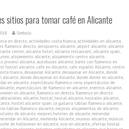
s sitios para tomar café en Alicante
2018
Simbolo
enca en directo
,
actividades costa blanca
,
actividades en alicante
,
es flamenco directo
,
aeropuerto alicante
,
airport alicante
,
alicante
icante center
,
alicante hotel
,
alicante restaurant
,
alicante spain
,
urism
,
alojamiento alicante
,
alojamiento centro alicante
,
o provinci alicante
,
autobuses alicante
,
bares con flamenco en
st hostel alicante
,
cafe en Alicante
,
cafe español Alicante
,
centro
costa blanca
,
desayunar Alicante
,
desayunar en Alicante
,
donde
n alicante
,
donde desayunar en Alicante
,
donde dormir en alicante
,
dar en alicante
,
espectáculo flamenco cena
,
espectáculos de
alicante
,
espectáculos de flamenco en alicante
,
eventos alicante
,
lloween en alicante
,
flamenco en directo
,
flamenco en directo
habitaciónes alicante
,
hostal
,
hostal alicante
,
hostales alicante
,
icante
,
hostel alicante spain
,
la guitarra tablao flamenco alicante
,
eria tablao flamenco alicante
,
mejores alojamientos de alicante
,
ostales de alicante
,
mejores hoteles de alicante
,
merendar
merendar en Alicante
,
merienda Alicante
,
museos alicante
,
músicos
noche de halloween en alicante
,
ocio en alicante
,
ofertas hostal