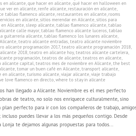
s en alicante
,
que hacer en alicante
,
qué hacer en halloween en
ue ver en alicante
,
renfe alicante
,
restauración en alicante
,
te tablao flamenco alicante
,
restaurantes en alicante
,
rooms
ervicios en alicante
,
sitios merendar en Alicante
,
sitios para
 en Alicante
,
sleep alicante
,
tablao flamenco alicante
,
tablao
alicante calle mayor
,
tablao flamenco alicante luceros
,
tablao
a guitarreria alicante
,
tablao flamenco los lunares alicante
,
 Alicante
,
teatro alicante entradas
,
teatro alicante noviembre
ro alicante programación 2017
,
teatro alicante programación 2018
,
 alicante 2018
,
teatro en alicante hoy
,
teatros alicante cartelera
,
licante programación
,
teatros de alicante
,
teatros en alicante
,
 alicante capital
,
teatros mes de noviembre en Alicante
,
the best
alicante
,
tomar un buen café en Alicante
,
transport alicante
,
e en alicante
,
turismo alicante
,
viajar alicante
,
viaje trabajo
we love flamenco en directo
,
where to stay in alicante
ros han llegado a Alicante. Noviembre es el mes perfecto
obras de teatro, no solo nos enriquece culturalmente, sino
n plan perfecto para ir con los compañeros de trabajo, amigo
; incluso puedes llevar a los más pequeños contigo. Desde
a Lonja te dejamos algunas propuestas para todos…