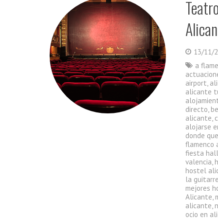
Teatr
Alican
13/11/
a flam
actuacion
airport
,
al
alicante t
alojamient
directo
,
be
alicante
,
alojarse e
donde que
flamenco 
fiesta ha
valencia
,
hostel al
la guitarr
mejores h
Alicante
,
alicante
,
ocio en al