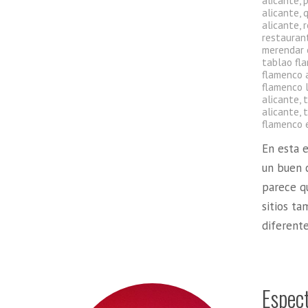
alicante
,
p
alicante
,
alicante
,
r
restauran
merendar 
tablao fl
flamenco 
flamenco 
alicante
,
alicante
,
t
flamenco 
En esta e
un buen 
parece qu
sitios ta
diferent
Espec